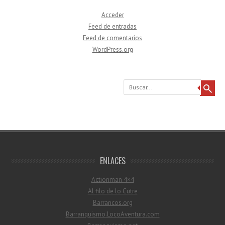
Acceder
Feed de entradas
Feed de comentarios
WordPress.org
Buscar
ENLACES
Actionman 4×4
Al filo de lo Cutre
Barrancos.org
Barranquismo.LocoAventura.com