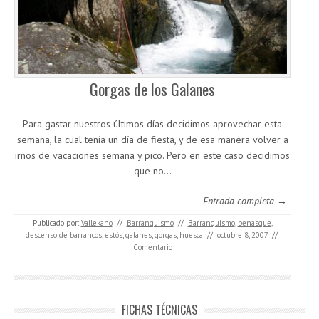
Gorgas de los Galanes
Para gastar nuestros últimos días decidimos aprovechar esta
semana, la cual tenía un día de fiesta, y de esa manera volver a
irnos de vacaciones semana y pico. Pero en este caso decidimos
que no…
Entrada completa →
Publicado por:
Vallekano
//
Barranquismo
//
Barranquismo
,
benasque
,
descenso de barrancos
,
estós
,
galanes
,
gorgas
,
huesca
//
octubre 8, 2007
//
Comentario
FICHAS TÉCNICAS