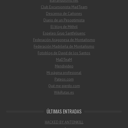
Barranquismo.net
Club Excursionista MadTeam
Descenso de Cañones
Diario de un Pesoptimista
El blog de Mithril
Espeleo Grup Santfeliuenc
Federación Aragonesa de Montañismo
Federación Madrileña de Montañismo
Fotoblog de David de los Santos
MaDTeaM
Mendivideo
Mi página profesional
Pateos.com
Qué me pierdo.com
WikiRutas.es
ÚLTIMAS ENTRADAS
HACKED BY ANTONKILL