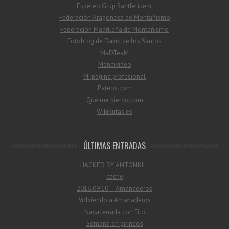
Espeleo Grup Santfeliuenc
Federación Aragonesa de Montañismo
Federación Madrileña de Montañismo
Fotoblog de David de los Santos
MaDTeaM
Mendivideo
Mi página profesional
Pateos.com
Qué me pierdo.com
WikiRutas.es
ÚLTIMAS ENTRADAS
HACKED BY ANTONKILL
cache
2016.09.10 – Amanaderos
Volviendo a Amanaderos
Navacerrada con Fito
Semana en pirineos