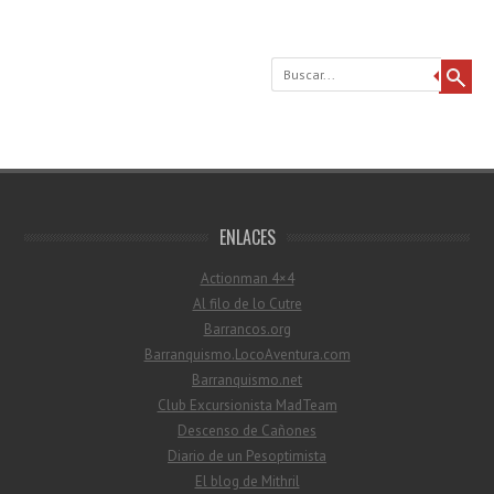
Buscar
ENLACES
Actionman 4×4
Al filo de lo Cutre
Barrancos.org
Barranquismo.LocoAventura.com
Barranquismo.net
Club Excursionista MadTeam
Descenso de Cañones
Diario de un Pesoptimista
El blog de Mithril