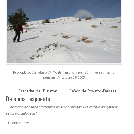
Publicado por:
Vallekano
//
Montañismo
//
ascensión
,
invernal
,
madrid
,
peñalara
//
octubre 29, 2005
Navegación de entradas
←
Cascadas del Duratón
Cañón de Poyatos/Dehesa
→
Deja una respuesta
Tu dirección de correo electrónico no será publicada.
Los campos obligatorios
están marcados con
*