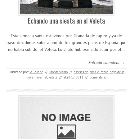
Echando una siesta en el Veleta
Esta semana santa estuvimos por Granada de tapeo y ya de
paso decidimos subir a uno de los grandes picos de España que
no había subido, el Veleta. Lo chulo hubiese sido subir por el…
Entrada completa →
Publicado por:
Vallekano
//
Montañismo
//
ascensión
,
cima
,
cumbre
,
hoya de la
mora
,
invernal
,
veleta
//
abril 17, 2011
//
Comentario