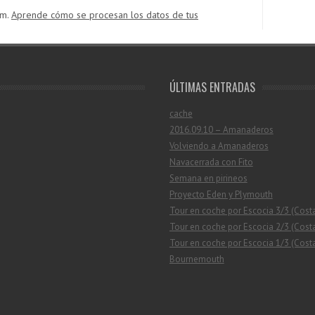
am.
Aprende cómo se procesan los datos de tus
ÚLTIMAS ENTRADAS
cache
2016.09.10 – Amanaderos
Volviendo a Amanaderos
Navacerrada con Fito
Semana en pirineos
Proyecto Eden y Plymouth
Tour en coche por Escocia 3/3 (Cost
Tour en coche por Escocia 2/3 (Costa
Tour en coche por Escocia 1/3 (Costa
Bournemouth