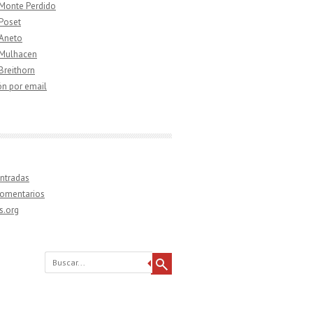
 Monte Perdido
 Poset
 Aneto
 Mulhacen
 Breithorn
ón por email
ntradas
comentarios
s.org