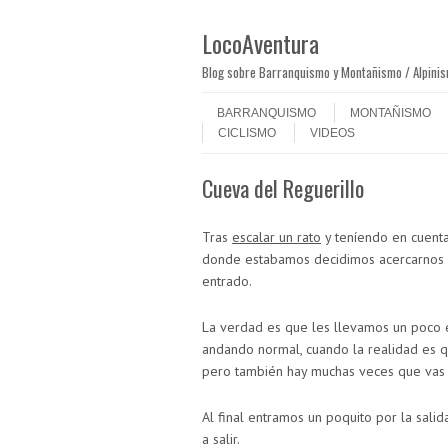
LocoAventura
Blog sobre Barranquismo y Montañismo / Alpini
Saltar al contenido
Menú
BARRANQUISMO
MONTAÑISMO
CICLISMO
VIDEOS
Cueva del Reguerillo
Tras
escalar un rato
y teníendo en cuent
donde estabamos decidimos acercarnos u
entrado.
La verdad es que les llevamos un poco e
andando normal, cuando la realidad es q
pero también hay muchas veces que vas 
Al final entramos un poquito por la salida
a salir.