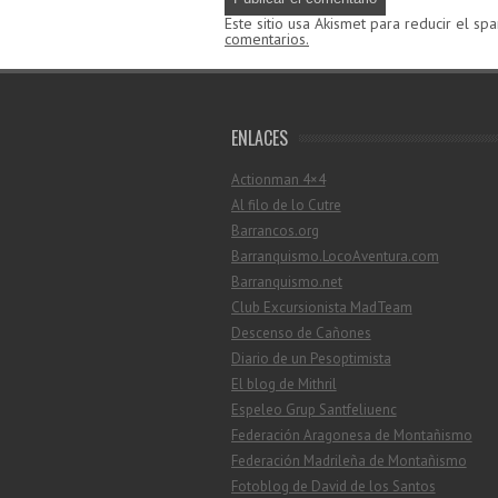
Este sitio usa Akismet para reducir el sp
comentarios.
ENLACES
Actionman 4×4
Al filo de lo Cutre
Barrancos.org
Barranquismo.LocoAventura.com
Barranquismo.net
Club Excursionista MadTeam
Descenso de Cañones
Diario de un Pesoptimista
El blog de Mithril
Espeleo Grup Santfeliuenc
Federación Aragonesa de Montañismo
Federación Madrileña de Montañismo
Fotoblog de David de los Santos