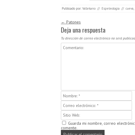
Publicado por:
Vallekano
//
Espeleología
//
cueva
,
Navegación de entradas
←
Patones
Deja una respuesta
Tu dirección de correo electrónico no será publicad
Guarda mi nombre, correo electróni
comente.