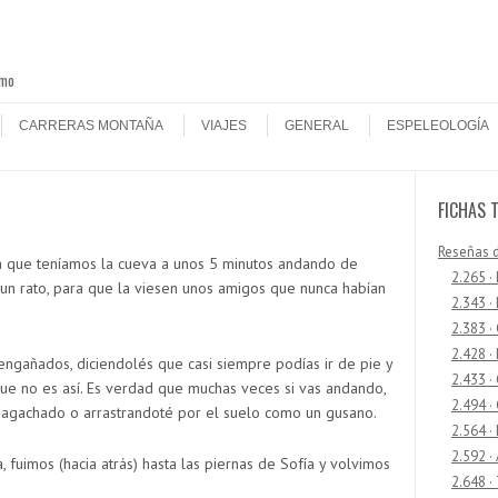
smo
CARRERAS MONTAÑA
VIAJES
GENERAL
ESPELEOLOGÍA
FICHAS 
Reseñas 
a que teníamos la cueva a unos 5 minutos andando de
2.265 ·
n rato, para que la viesen unos amigos que nunca habían
2.343 ·
2.383 ·
2.428 ·
ngañados, diciendolés que casi siempre podías ir de pie y
2.433 
ue no es así. Es verdad que muchas veces si vas andando,
2.494 ·
agachado o arrastrandoté por el suelo como un gusano.
2.564 ·
2.592 ·
, fuimos (hacia atrás) hasta las piernas de Sofía y volvimos
2.648 ·