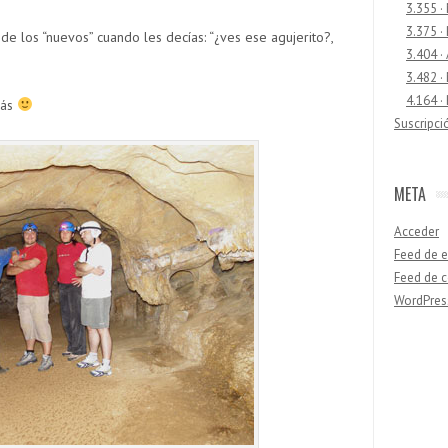
3.355 ·
3.375 ·
de los “nuevos” cuando les decías: “¿ves ese agujerito?,
3.404 ·
3.482 ·
4.164 ·
más
Suscripci
META
Acceder
Feed de e
Feed de 
WordPres
Buscar