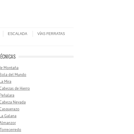
ESCALADA
VÍAS FERRATAS
TÉCNICAS
de Montaña
 Bola del Mundo
 La Mira
 Cabezas de Hierro
 Peñalara
· Cabeza Nevada
 Casquerazo
 La Galana
 Almanzor
 Torrecerredo