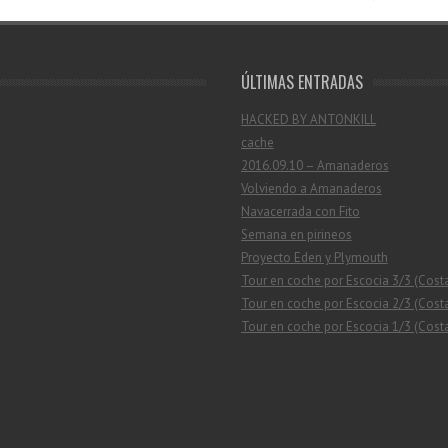
ÚLTIMAS ENTRADAS
HACKED BY ANTONKILL
cache
2016.09.10 – Amanaderos
Volviendo a Amanaderos
Navacerrada con Fito
Semana en pirineos
Proyecto Eden y Plymouth
Tour en coche por Escocia 3/3 (Cost
Tour en coche por Escocia 2/3 (Costa
Tour en coche por Escocia 1/3 (Costa