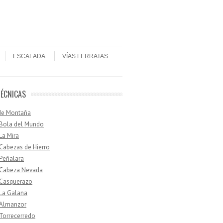
ESCALADA
VÍAS FERRATAS
TÉCNICAS
de Montaña
 Bola del Mundo
 La Mira
 Cabezas de Hierro
 Peñalara
· Cabeza Nevada
 Casquerazo
 La Galana
 Almanzor
 Torrecerredo