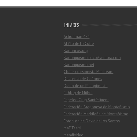
ENLACES
Actionman 4×4
Al filo de lo Cutre
Barrancos.org
Barranquismo.LocoAventura.com
Barranquismo.net
Club Excursionista MadTeam
Descenso de Cañones
Diario de un Pesoptimista
El blog de Mithril
Espeleo Grup Santfeliuenc
Federación Aragonesa de Montañismo
Federación Madrileña de Montañismo
Fotoblog de David de los Santos
MaDTeaM
Mendivideo