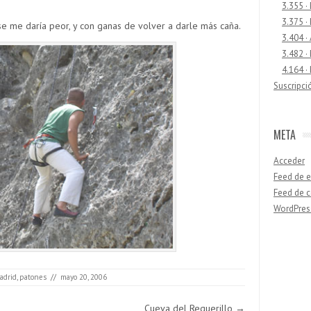
3.355 ·
3.375 ·
se me daría peor, y con ganas de volver a darle más caña.
3.404 ·
3.482 ·
4.164 ·
Suscripci
META
Acceder
Feed de e
Feed de 
WordPres
Buscar
adrid
,
patones
//
mayo 20, 2006
Cueva del Reguerillo
→