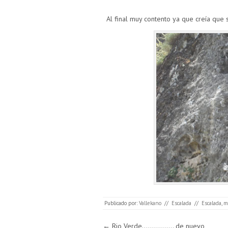
Al final muy contento ya que creía que 
Publicado por:
Vallekano
//
Escalada
//
Escalada
,
m
Navegación de entradas
←
Rio Verde……………. de nuevo