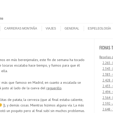
smo
CARRERAS MONTAÑA
VIAJES
GENERAL
ESPELEOLOGÍA
FICHAS 
Reseñas 
rnos en más berenjenales, este fin de semana ha tocado
2.265 ·
e locuras escalaba hace tiempo, y fuimos para que él
2.343 ·
 ella.
2.383 ·
2.428 ·
r más que famoso en Madrid, en cuanto a escalada se
2.433 
 justo al lado de la cueva del
reguerillo
.
2.494 ·
2.564 ·
itas de patata, la cerveza (que al final estaba caliente,
2.592 ·
]), y demás cosas. Mientras hizimos alguna vía. La más
2.648 ·
stó un poquito pero al final subí sin muchos problemas.