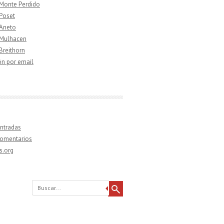
 Monte Perdido
 Poset
 Aneto
 Mulhacen
 Breithorn
ón por email
ntradas
comentarios
s.org