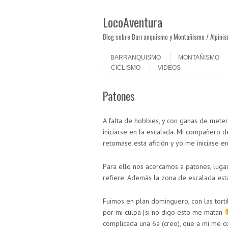
LocoAventura
Blog sobre Barranquismo y Montañismo / Alpini
Saltar al contenido
Menú
BARRANQUISMO
MONTAÑISMO
CICLISMO
VIDEOS
Patones
A falta de hobbies, y con ganas de mete
iniciarse en la escalada. Mi compañero d
retomase esta afición y yo me iniciase en
Para ello nos acercamos a patones, luga
refiere. Además la zona de escalada está
Fuimos en plan dominguero, con las tortill
por mi culpa [si no digo esto me matan
complicada una 6a (creo), que a mi me co