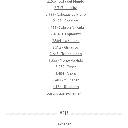
2.265 · Bola del Mundo
2.343 · La Mira
2.383 · Cabezas de Hierro
2.428 · Peñalara
2.433 · Cabeza Nevada
2.494 · Casquerazo
2.564 · La Galana
2.592 · Almanzor
2.648 · Torrecerredo
3.355 · Monte Perdido
3.375 · Poset
3.404 · Aneto
3.482 · Mulhacen
4.164 · Breithorn
Suscripción por email
META
Acceder