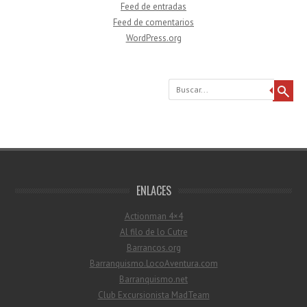
Feed de entradas
Feed de comentarios
WordPress.org
Buscar
ENLACES
Actionman 4×4
Al filo de lo Cutre
Barrancos.org
Barranquismo.LocoAventura.com
Barranquismo.net
Club Excursionista MadTeam