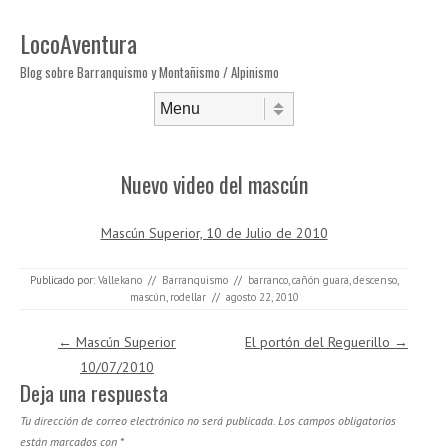
LocoAventura
Blog sobre Barranquismo y Montañismo / Alpinismo
Saltar al contenido
Menú
Nuevo video del mascún
Mascún Superior, 10 de Julio de 2010
Publicado por:
Vallekano
//
Barranquismo
//
barranco
,
cañón guara
,
descenso
,
mascún
,
rodellar
//
agosto 22, 2010
Navegación de entradas
←
Mascún Superior
El portón del Reguerillo
→
10/07/2010
Deja una respuesta
Tu dirección de correo electrónico no será publicada.
Los campos obligatorios
están marcados con
*