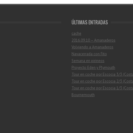
ÚLTIMAS ENTRADAS
cache
2016.09.10 – Amanaderos
Volviendo a Amanaderos
Navacerrada con Fito
Semana en pirineos
Proyecto Eden y Plymouth
Tour en coche por Escocia 3/3 (Cost
Tour en coche por Escocia 2/3 (Costa
Tour en coche por Escocia 1/3 (Costa
Bournemouth