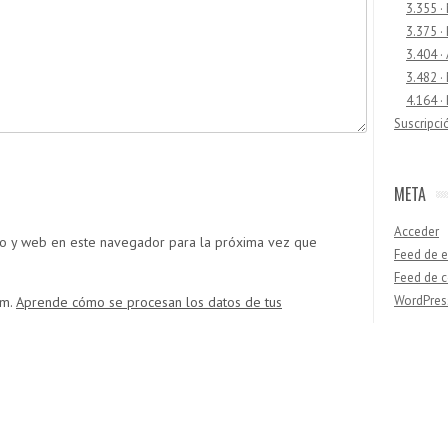
3.355 ·
3.375 ·
3.404 ·
3.482 ·
4.164 ·
Suscripci
META
Acceder
co y web en este navegador para la próxima vez que
Feed de e
Feed de 
WordPres
am.
Aprende cómo se procesan los datos de tus
Buscar