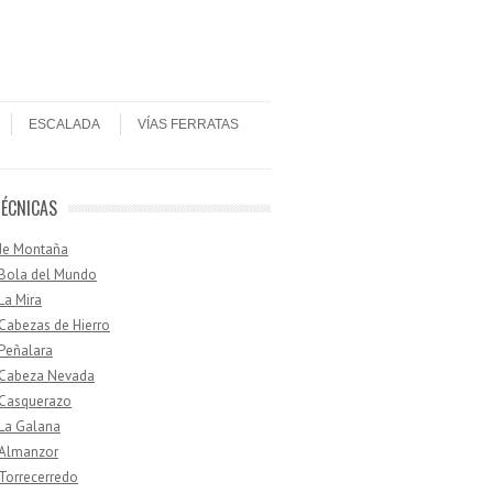
ESCALADA
VÍAS FERRATAS
TÉCNICAS
de Montaña
 Bola del Mundo
 La Mira
 Cabezas de Hierro
 Peñalara
· Cabeza Nevada
 Casquerazo
 La Galana
 Almanzor
 Torrecerredo