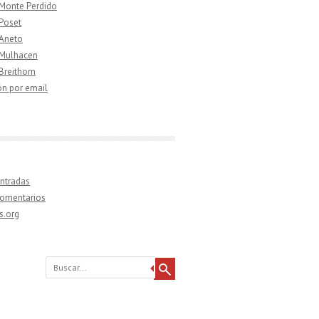
 Monte Perdido
 Poset
 Aneto
 Mulhacen
 Breithorn
ón por email
ntradas
comentarios
s.org