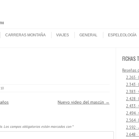
smo
CARRERAS MONTAÑA
VIAJES
GENERAL
ESPELEOLOGÍA
FICHAS 
Reseñas 
2.265 ·
2.343 ·
010
2.383 ·
2.428 ·
 años
Nuevo video del mascún
→
2.433 
2.494 ·
2.564 ·
a.
Los campos obligatorios están marcados con
*
2.592 ·
2.648 ·