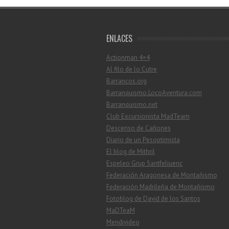
ENLACES
Actionman 4×4
Al filo de lo Cutre
Barrancos.org
Barranquismo.LocoAventura.com
Barranquismo.net
Club Excursionista MadTeam
Descenso de Cañones
Diario de un Pesoptimista
El blog de Mithril
Espeleo Grup Santfeliuenc
Federación Aragonesa de Montañismo
Federación Madrileña de Montañismo
Fotoblog de David de los Santos
MaDTeaM
Mendivideo