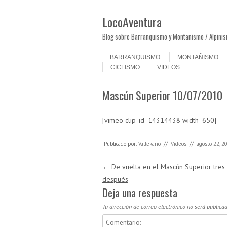
LocoAventura
Blog sobre Barranquismo y Montañismo / Alpini
Saltar al contenido
Menú
BARRANQUISMO
MONTAÑISMO
CICLISMO
VIDEOS
Mascún Superior 10/07/2010
[vimeo clip_id=14314438 width=650]
Publicado por:
Vallekano
//
Videos
//
agosto 22, 2
Navegación de entradas
←
De vuelta en el Mascún Superior tres
después
Deja una respuesta
Tu dirección de correo electrónico no será publicad