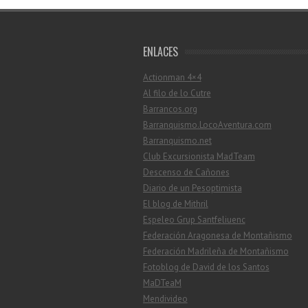
ENLACES
Actionman 4×4
Al filo de lo Cutre
Barrancos.org
Barranquismo.LocoAventura.com
Barranquismo.net
Club Excursionista MadTeam
Descenso de Cañones
Diario de un Pesoptimista
El blog de Mithril
Espeleo Grup Santfeliuenc
Federación Aragonesa de Montañismo
Federación Madrileña de Montañismo
Fotoblog de David de los Santos
MaDTeaM
Mendivideo