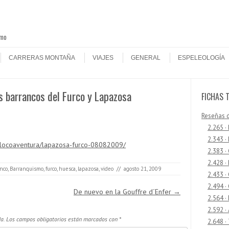
smo
CARRERAS MONTAÑA
VIAJES
GENERAL
ESPELEOLOGÍA
s barrancos del Furco y Lapazosa
FICHAS 
Reseñas 
2.265 ·
2.343 ·
-locoaventura/lapazosa-furco-08082009/
2.383 ·
2.428 ·
nco
,
Barranquismo
,
furco
,
huesca
,
lapazosa
,
video
//
agosto 21, 2009
2.433 
2.494 ·
De nuevo en la Gouffre d´Enfer
→
2.564 ·
2.592 ·
a.
Los campos obligatorios están marcados con
*
2.648 ·