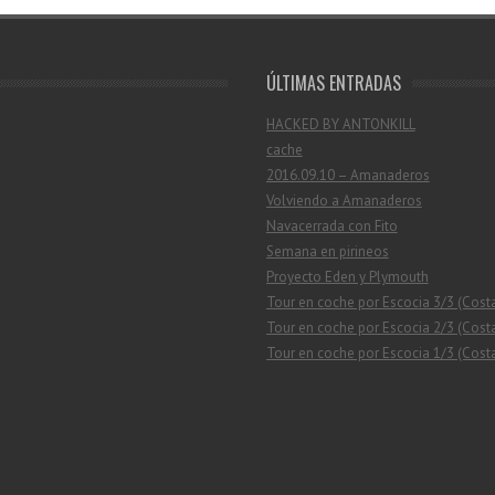
ÚLTIMAS ENTRADAS
HACKED BY ANTONKILL
cache
2016.09.10 – Amanaderos
Volviendo a Amanaderos
Navacerrada con Fito
Semana en pirineos
Proyecto Eden y Plymouth
Tour en coche por Escocia 3/3 (Cost
Tour en coche por Escocia 2/3 (Costa
Tour en coche por Escocia 1/3 (Costa