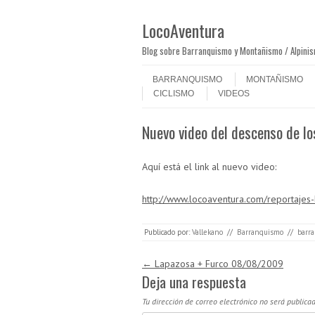
LocoAventura
Blog sobre Barranquismo y Montañismo / Alpini
Saltar al contenido
Menú
BARRANQUISMO
MONTAÑISMO
CICLISMO
VIDEOS
Nuevo video del descenso de lo
Aquí está el link al nuevo video:
http://www.locoaventura.com/reportajes
Publicado por:
Vallekano
//
Barranquismo
//
barra
Navegación de entradas
←
Lapazosa + Furco 08/08/2009
Deja una respuesta
Tu dirección de correo electrónico no será publicad