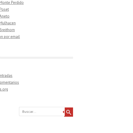
 Monte Perdido
 Poset
 Aneto
 Mulhacen
 Breithorn
ón por email
ntradas
comentarios
s.org