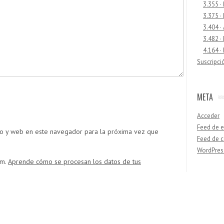
3.355 ·
3.375 ·
3.404 ·
3.482 ·
4.164 ·
Suscripci
META
Acceder
Feed de e
co y web en este navegador para la próxima vez que
Feed de 
WordPres
am.
Aprende cómo se procesan los datos de tus
Buscar