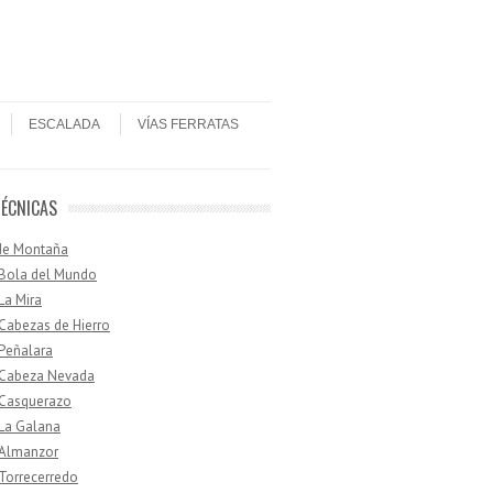
ESCALADA
VÍAS FERRATAS
TÉCNICAS
de Montaña
 Bola del Mundo
 La Mira
 Cabezas de Hierro
 Peñalara
· Cabeza Nevada
 Casquerazo
 La Galana
 Almanzor
 Torrecerredo