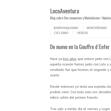
LocoAventura
Blog sobre Barranquismo y Montañismo / Alpini
Saltar al contenido
Menú
BARRANQUISMO
MONTAÑISMO
CICLISMO
VIDEOS
De nuevo en la Gouffre d´Enfer
Hace ya
tres años
que estuve junto con L
aquella ocasión fuimos junto con Lolo y s
resultado fue que hicimos el segundo y 
cuarto.
Desde entonces yo tenía una espinita cl
podido venir. Con todo esto nos decidimo
mítico cañón del pirineo francés.
Tras salir a medio día el viernes y cog