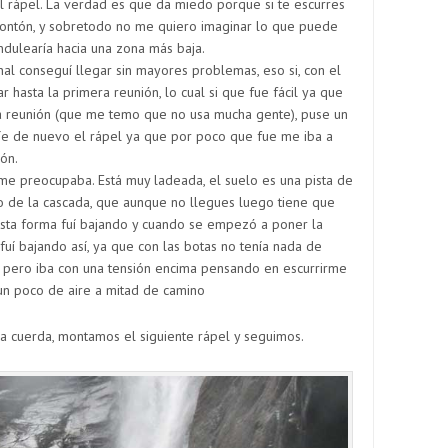
 rápel. La verdad es que da miedo porque si te escurres
montón, y sobretodo no me quiero imaginar lo que puede
dulearía hacia una zona más baja.
final conseguí llegar sin mayores problemas, eso si, con el
r hasta la primera reunión, lo cual si que fue fácil ya que
cha reunión (que me temo que no usa mucha gente), puse un
íe de nuevo el rápel ya que por poco que fue me iba a
ón.
 me preocupaba. Está muy ladeada, el suelo es una pista de
uto de la cascada, que aunque no llegues luego tiene que
 esta forma fuí bajando y cuando se empezó a poner la
 fuí bajando así, ya que con las botas no tenía nada de
l, pero iba con una tensión encima pensando en escurrirme
un poco de aire a mitad de camino
la cuerda, montamos el siguiente rápel y seguimos.