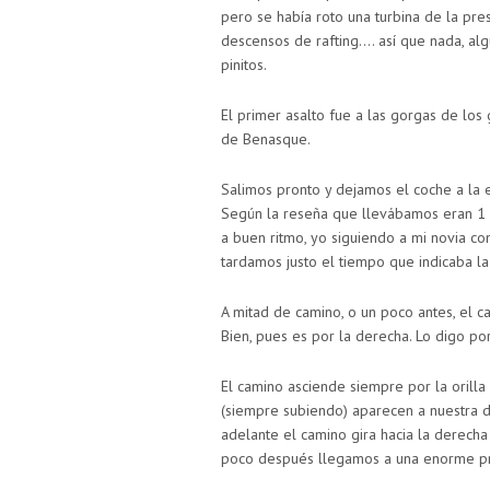
pero se había roto una turbina de la pre
descensos de rafting…. así que nada, alg
pinitos.
El primer asalto fue a las gorgas de los 
de Benasque.
Salimos pronto y dejamos el coche a la 
Según la reseña que llevábamos eran 1 
a buen ritmo, yo siguiendo a mi novia co
tardamos justo el tiempo que indicaba la
A mitad de camino, o un poco antes, el ca
Bien, pues es por la derecha. Lo digo po
El camino asciende siempre por la orilla
(siempre subiendo) aparecen a nuestra 
adelante el camino gira hacia la derecha
poco después llegamos a una enorme pra