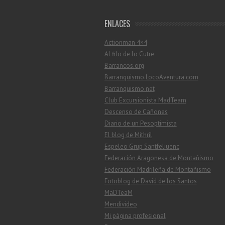
ENLACES
Actionman 4×4
Al filo de lo Cutre
Barrancos.org
Barranquismo.LocoAventura.com
Barranquismo.net
Club Excursionista MadTeam
Descenso de Cañones
Diario de un Pesoptimista
El blog de Mithril
Espeleo Grup Santfeliuenc
Federación Aragonesa de Montañismo
Federación Madrileña de Montañismo
Fotoblog de David de los Santos
MaDTeaM
Mendivideo
Mi página profesional