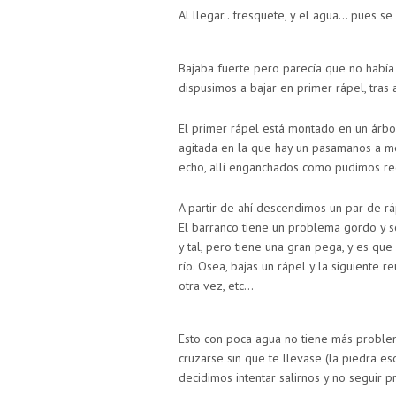
Al llegar.. fresquete, y el agua… pues se
Bajaba fuerte pero parecía que no habí
dispusimos a bajar en primer rápel, tras 
El primer rápel está montado en un árbo
agitada en la que hay un pasamanos a me
echo, allí enganchados como pudimos re
A partir de ahí descendimos un par de rá
El barranco tiene un problema gordo y so
y tal, pero tiene una gran pega, y es qu
río. Osea, bajas un rápel y la siguiente r
otra vez, etc…
Esto con poca agua no tiene más problem
cruzarse sin que te llevase (la piedra es
decidimos intentar salirnos y no seguir 