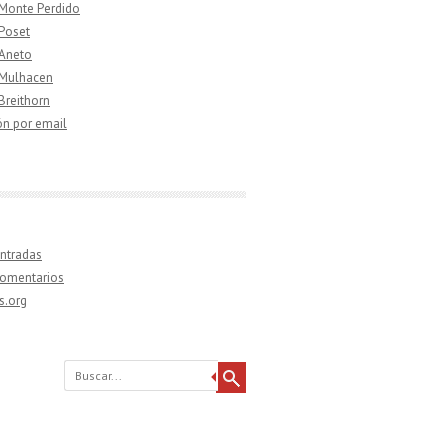
 Monte Perdido
 Poset
 Aneto
 Mulhacen
 Breithorn
ón por email
ntradas
comentarios
s.org