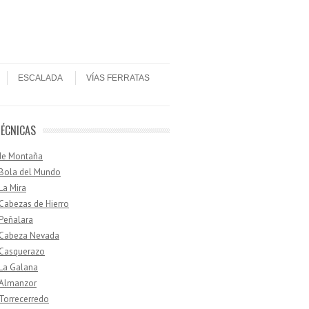
ESCALADA
VÍAS FERRATAS
TÉCNICAS
de Montaña
 Bola del Mundo
 La Mira
 Cabezas de Hierro
 Peñalara
· Cabeza Nevada
 Casquerazo
 La Galana
 Almanzor
 Torrecerredo