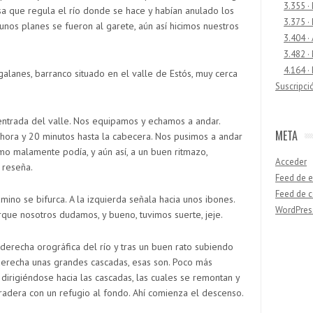
3.355 ·
sa que regula el río donde se hace y habían anulado los
3.375 ·
unos planes se fueron al garete, aún así hicimos nuestros
3.404 ·
3.482 ·
4.164 ·
galanes, barranco situado en el valle de Estós, muy cerca
Suscripci
entrada del valle. Nos equipamos y echamos a andar.
META
hora y 20 minutos hasta la cabecera. Nos pusimos a andar
mo malamente podía, y aún así, a un buen ritmazo,
Acceder
 reseña.
Feed de e
Feed de 
mino se bifurca. A la izquierda señala hacia unos ibones.
WordPres
rque nosotros dudamos, y bueno, tuvimos suerte, jeje.
 derecha orográfica del río y tras un buen rato subiendo
Buscar
derecha unas grandes cascadas, esas son. Poco más
 dirigiéndose hacia las cascadas, las cuales se remontan y
dera con un refugio al fondo. Ahí comienza el descenso.