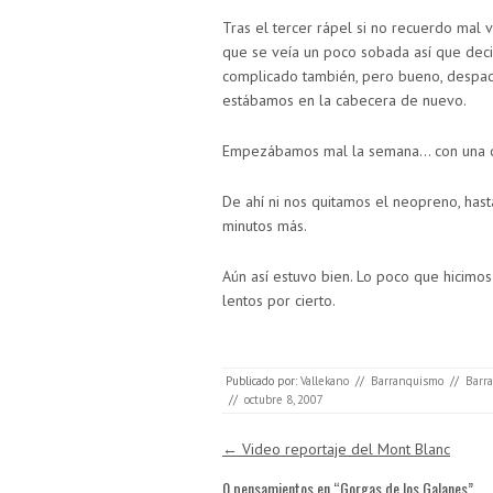
Tras el tercer rápel si no recuerdo mal 
que se veía un poco sobada así que deci
complicado también, pero bueno, despacit
estábamos en la cabecera de nuevo.
Empezábamos mal la semana… con una 
De ahí ni nos quitamos el neopreno, has
minutos más.
Aún así estuvo bien. Lo poco que hicimos
lentos por cierto.
Publicado por:
Vallekano
//
Barranquismo
//
Barr
//
octubre 8, 2007
Navegación de entradas
←
Video reportaje del Mont Blanc
0 pensamientos en “
Gorgas de los Galanes
”