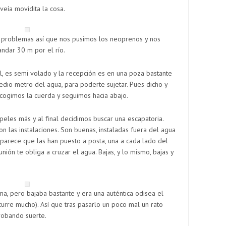
 veía movidita la cosa.
a problemas así que nos pusimos los neoprenos y nos
andar 30 m por el río.
l, es semi volado y la recepción es en una poza bastante
dio metro del agua, para poderte sujetar. Pues dicho y
cogimos la cuerda y seguimos hacia abajo.
peles más y al final decidimos buscar una escapatoria.
n las instalaciones. Son buenas, instaladas fuera del agua
e parece que las han puesto a posta, una a cada lado del
eunión te obliga a cruzar el agua. Bajas, y lo mismo, bajas y
a, pero bajaba bastante y era una auténtica odisea el
curre mucho). Así que tras pasarlo un poco mal un rato
probando suerte.