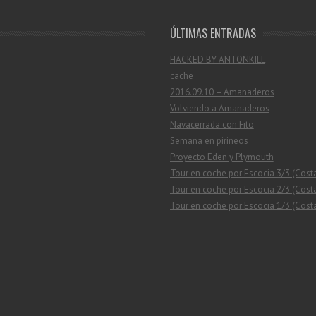
ÚLTIMAS ENTRADAS
HACKED BY ANTONKILL
cache
2016.09.10 – Amanaderos
Volviendo a Amanaderos
Navacerrada con Fito
Semana en pirineos
Proyecto Eden y Plymouth
Tour en coche por Escocia 3/3 (Cost
Tour en coche por Escocia 2/3 (Costa
Tour en coche por Escocia 1/3 (Costa