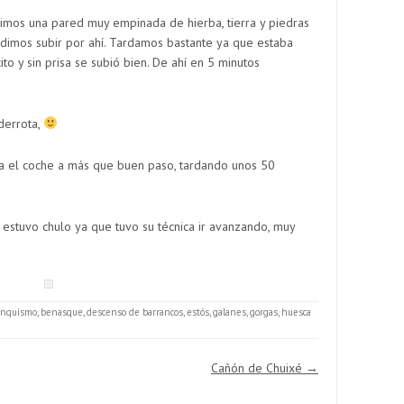
vimos una pared muy empinada de hierba, tierra y piedras
dimos subir por ahí. Tardamos bastante ya que estaba
o y sin prisa se subió bien. De ahí en 5 minutos
derrota,
ta el coche a más que buen paso, tardando unos 50
 estuvo chulo ya que tuvo su técnica ir avanzando, muy
anquismo
,
benasque
,
descenso de barrancos
,
estós
,
galanes
,
gorgas
,
huesca
Cañón de Chuixé
→