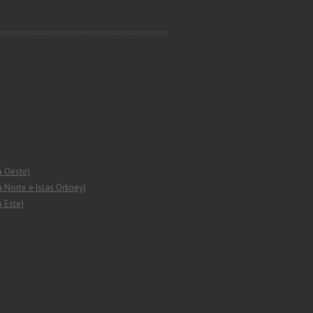
a Oeste)
 Norte e Islas Orkney)
 Este)