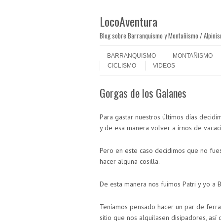
LocoAventura
Blog sobre Barranquismo y Montañismo / Alpini
Saltar al contenido
Menú
BARRANQUISMO
MONTAÑISMO
CICLISMO
VIDEOS
Gorgas de los Galanes
Para gastar nuestros últimos días decidim
y de esa manera volver a irnos de vacac
Pero en este caso decidimos que no fu
hacer alguna cosilla.
De esta manera nos fuimos Patri y yo a 
Teníamos pensado hacer un par de ferrat
sitio que nos alquilasen disipadores, as