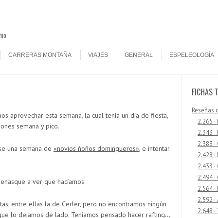
smo
CARRERAS MONTAÑA
VIAJES
GENERAL
ESPELEOLOGÍA
FICHAS 
Reseñas 
os aprovechar esta semana, la cual tenía un día de fiesta,
2.265 ·
iones semana y pico.
2.343 ·
2.383 ·
ese una semana de
«novios ñoños domingueros»
, e intentar
2.428 ·
2.433 
2.494 ·
Benasque a ver que hacíamos.
2.564 ·
2.592 ·
as, entre ellas la de Cerler, pero no encontramos ningún
2.648 ·
í que lo dejamos de lado. Teníamos pensado hacer rafting…