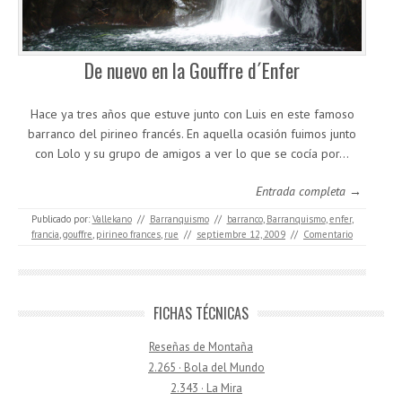
De nuevo en la Gouffre d´Enfer
Hace ya tres años que estuve junto con Luis en este famoso
barranco del pirineo francés. En aquella ocasión fuimos junto
con Lolo y su grupo de amigos a ver lo que se cocía por…
Entrada completa →
Publicado por:
Vallekano
//
Barranquismo
//
barranco
,
Barranquismo
,
enfer
,
francia
,
gouffre
,
pirineo frances
,
rue
//
septiembre 12, 2009
//
Comentario
FICHAS TÉCNICAS
Reseñas de Montaña
2.265 · Bola del Mundo
2.343 · La Mira