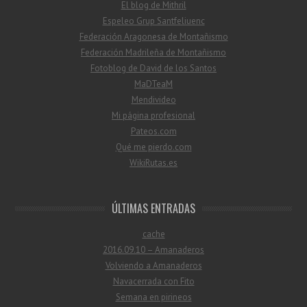
El blog de Mithril
Espeleo Grup Santfeliuenc
Federación Aragonesa de Montañismo
Federación Madrileña de Montañismo
Fotoblog de David de los Santos
MaDTeaM
Mendivideo
Mi página profesional
Pateos.com
Qué me pierdo.com
WikiRutas.es
ÚLTIMAS ENTRADAS
cache
2016.09.10 – Amanaderos
Volviendo a Amanaderos
Navacerrada con Fito
Semana en pirineos