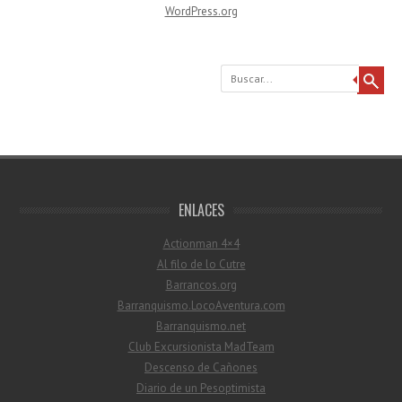
WordPress.org
Buscar
ENLACES
Actionman 4×4
Al filo de lo Cutre
Barrancos.org
Barranquismo.LocoAventura.com
Barranquismo.net
Club Excursionista MadTeam
Descenso de Cañones
Diario de un Pesoptimista