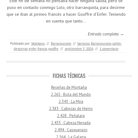
Este fin de semana no pensaba hacer ninguna salida, pero se
puso en contacto conmigo Lolo, otro barranquista, para decirme
que se iban al pirineo francés a hacer Gouffre d´Enfer. Teniendo
en cuenta que tanto…
Entrada completa →
Publicado por:
Vallekano
//
Barranquismo
//
barranco
,
Barranquismo
,
cañón
,
descenso
,
enfer
,
francia
,
gouffre
//
septiembre 5, 2006
//
1 comentario
FICHAS TÉCNICAS
Reseñas de Montaña
2.265 · Bola del Mundo
2.343 · La Mira
2.383 · Cabezas de Hierro
2.428 · Peñalara
2.433 · Cabeza Nevada
2.494 · Casquerazo
2.564 · La Galana