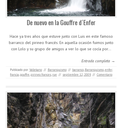
De nuevo en la Gouffre d´Enfer
Hace ya tres años que estuve junto con Luis en este famoso
barranco del pirineo francés. En aquella ocasión fuimos junto
con Lolo y su grupo de amigos a ver lo que se cocía por…
Entrada completa →
Publicado por:
Vallekano
//
Barranquismo
//
barranco
,
Barranquismo
,
enfer
,
francia
,
gouffre
,
pirineo frances
,
rue
//
septiembre 12, 2009
//
Comentario