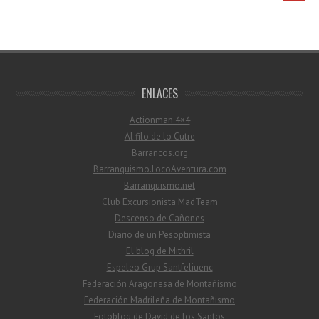
ENLACES
Actionman 4×4
Al filo de lo Cutre
Barrancos.org
Barranquismo.LocoAventura.com
Barranquismo.net
Club Excursionista MadTeam
Descenso de Cañones
Diario de un Pesoptimista
El blog de Mithril
Espeleo Grup Santfeliuenc
Federación Aragonesa de Montañismo
Federación Madrileña de Montañismo
Fotoblog de David de los Santos