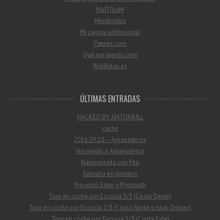
MaDTeaM
Mendivideo
Mi página profesional
Pateos.com
Qué me pierdo.com
WikiRutas.es
ÚLTIMAS ENTRADAS
HACKED BY ANTONKILL
cache
2016.09.10 – Amanaderos
Volviendo a Amanaderos
Navacerrada con Fito
Semana en pirineos
Proyecto Eden y Plymouth
Tour en coche por Escocia 3/3 (Costa Oeste)
Tour en coche por Escocia 2/3 (Costa Norte e Islas Orkney)
Tour en coche por Escocia 1/3 (Costa Este)