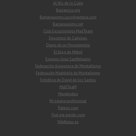
Al filo de lo Cutre
Barrancos.org
Barranquismo.LocoAventura.com
Barranquismo.net
Club Excursionista MadTeam
Descenso de Cañones
Diario de un Pesoptimista
El blog de Mithril
Espeleo Grup Santfeliuenc
Federación Aragonesa de Montañismo
Federación Madrileña de Montañismo
Fotoblog de David de los Santos
MaDTeaM
Mendivideo
Mi página profesional
Pateos.com
Qué me pierdo.com
WikiRutas.es