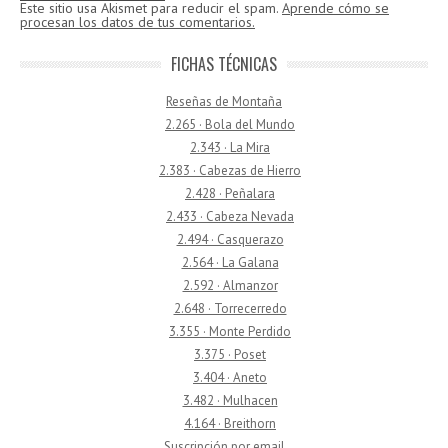
Este sitio usa Akismet para reducir el spam.
Aprende cómo se
procesan los datos de tus comentarios.
FICHAS TÉCNICAS
Reseñas de Montaña
2.265 · Bola del Mundo
2.343 · La Mira
2.383 · Cabezas de Hierro
2.428 · Peñalara
2.433 · Cabeza Nevada
2.494 · Casquerazo
2.564 · La Galana
2.592 · Almanzor
2.648 · Torrecerredo
3.355 · Monte Perdido
3.375 · Poset
3.404 · Aneto
3.482 · Mulhacen
4.164 · Breithorn
Suscripción por email