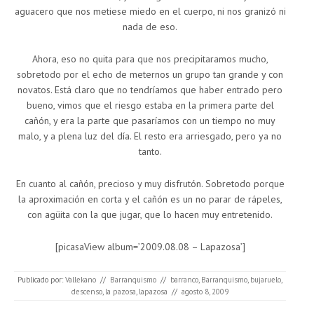
aguacero que nos metiese miedo en el cuerpo, ni nos granizó ni
nada de eso.
Ahora, eso no quita para que nos precipitaramos mucho,
sobretodo por el echo de meternos un grupo tan grande y con
novatos. Está claro que no tendríamos que haber entrado pero
bueno, vimos que el riesgo estaba en la primera parte del
cañón, y era la parte que pasaríamos con un tiempo no muy
malo, y a plena luz del día. El resto era arriesgado, pero ya no
tanto.
En cuanto al cañón, precioso y muy disfrutón. Sobretodo porque
la aproximación en corta y el cañón es un no parar de rápeles,
con agüita con la que jugar, que lo hacen muy entretenido.
[picasaView album=’2009.08.08 – Lapazosa’]
Publicado por:
Vallekano
//
Barranquismo
//
barranco
,
Barranquismo
,
bujaruelo
,
descenso
,
la pazosa
,
lapazosa
//
agosto 8, 2009