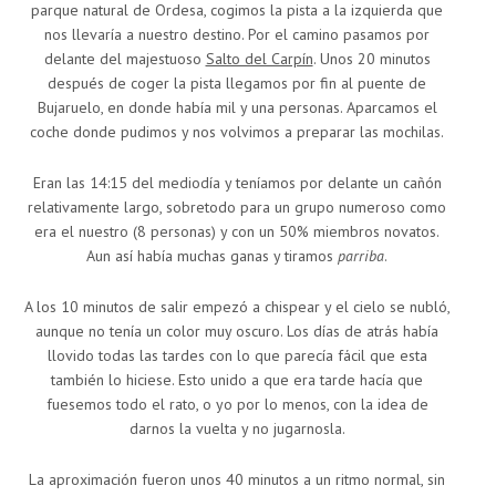
parque natural de Ordesa, cogimos la pista a la izquierda que
nos llevaría a nuestro destino. Por el camino pasamos por
delante del majestuoso
Salto del Carpín
. Unos 20 minutos
después de coger la pista llegamos por fin al puente de
Bujaruelo, en donde había mil y una personas. Aparcamos el
coche donde pudimos y nos volvimos a preparar las mochilas.
Eran las 14:15 del mediodía y teníamos por delante un cañón
relativamente largo, sobretodo para un grupo numeroso como
era el nuestro (8 personas) y con un 50% miembros novatos.
Aun así había muchas ganas y tiramos
parriba
.
A los 10 minutos de salir empezó a chispear y el cielo se nubló,
aunque no tenía un color muy oscuro. Los días de atrás había
llovido todas las tardes con lo que parecía fácil que esta
también lo hiciese. Esto unido a que era tarde hacía que
fuesemos todo el rato, o yo por lo menos, con la idea de
darnos la vuelta y no jugarnosla.
La aproximación fueron unos 40 minutos a un ritmo normal, sin