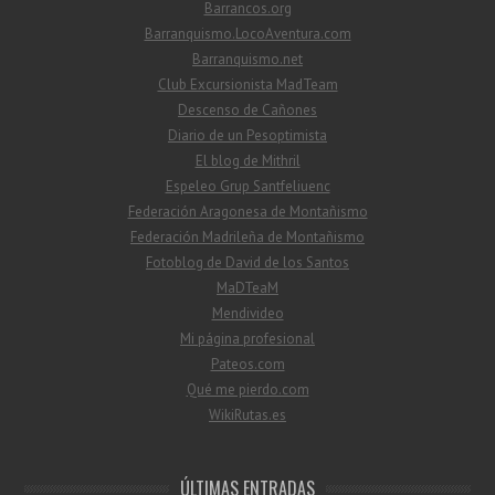
Barrancos.org
Barranquismo.LocoAventura.com
Barranquismo.net
Club Excursionista MadTeam
Descenso de Cañones
Diario de un Pesoptimista
El blog de Mithril
Espeleo Grup Santfeliuenc
Federación Aragonesa de Montañismo
Federación Madrileña de Montañismo
Fotoblog de David de los Santos
MaDTeaM
Mendivideo
Mi página profesional
Pateos.com
Qué me pierdo.com
WikiRutas.es
ÚLTIMAS ENTRADAS