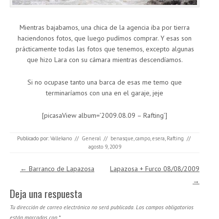
Mientras bajabamos, una chica de la agencia iba por tierra
haciendonos fotos, que luego pudímos comprar. Y esas son
prácticamente todas las fotos que tenemos, excepto algunas
que hizo Lara con su cámara mientras descendíamos.
Si no ocupase tanto una barca de esas me temo que
terminaríamos con una en el garaje, jeje
[picasaView album=’2009.08.09 – Rafting’]
Publicado por:
Vallekano
//
General
//
benasque
,
campo
,
esera
,
Rafting
//
agosto 9, 2009
Navegación de entradas
←
Barranco de Lapazosa
Lapazosa + Furco 08/08/2009
→
Deja una respuesta
Tu dirección de correo electrónico no será publicada.
Los campos obligatorios
están marcados con
*