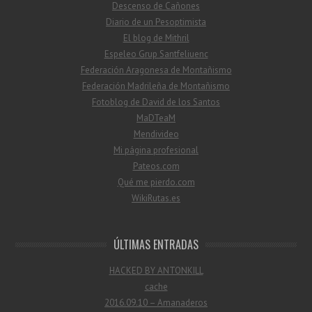
Descenso de Cañones
Diario de un Pesoptimista
El blog de Mithril
Espeleo Grup Santfeliuenc
Federación Aragonesa de Montañismo
Federación Madrileña de Montañismo
Fotoblog de David de los Santos
MaDTeaM
Mendivideo
Mi página profesional
Pateos.com
Qué me pierdo.com
WikiRutas.es
ÚLTIMAS ENTRADAS
HACKED BY ANTONKILL
cache
2016.09.10 – Amanaderos