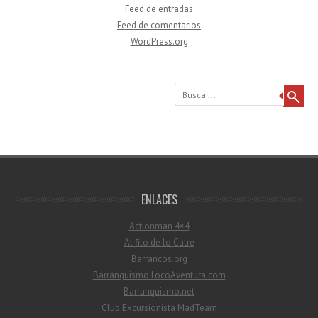
Feed de entradas
Feed de comentarios
WordPress.org
Buscar
ENLACES
Actionman 4×4
Al filo de lo Cutre
Barrancos.org
Barranquismo.LocoAventura.com
Barranquismo.net
Club Excursionista MadTeam