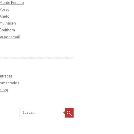
 Monte Perdido
 Poset
 Aneto
 Mulhacen
 Breithorn
ón por email
ntradas
comentarios
s.org