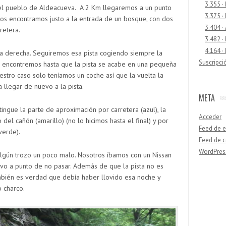
3.355 ·
el pueblo de Aldeacueva. A 2 Km llegaremos a un punto
3.375 ·
nos encontramos justo a la entrada de un bosque, con dos
3.404 ·
retera.
3.482 ·
4.164 ·
a derecha. Seguiremos esa pista cogiendo siempre la
Suscripci
e encontremos hasta que la pista se acabe en una pequeña
stro caso solo teníamos un coche así que la vuelta la
llegar de nuevo a la pista.
META
tingue la parte de aproximación por carretera (azul), la
Acceder
 del cañón (amarillo) (no lo hicimos hasta el final) y por
Feed de e
verde).
Feed de 
WordPres
 algún trozo un poco malo. Nosotros íbamos con un Nissan
uvo a punto de no pasar. Además de que la pista no es
ambién es verdad que debía haber llovido esa noche y
Buscar
 charco.