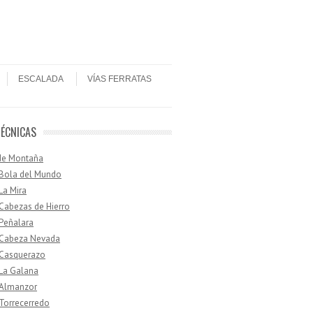
ESCALADA
VÍAS FERRATAS
TÉCNICAS
de Montaña
 Bola del Mundo
 La Mira
 Cabezas de Hierro
 Peñalara
· Cabeza Nevada
 Casquerazo
 La Galana
 Almanzor
 Torrecerredo