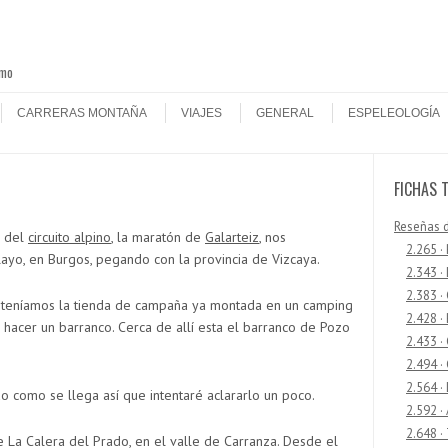
smo
CARRERAS MONTAÑA
VIAJES
GENERAL
ESPELEOLOGÍA
FICHAS 
Reseñas 
a del
circuito alpino
, la maratón de
Galarteiz
, nos
2.265 ·
yo, en Burgos, pegando con la provincia de Vizcaya.
2.343 ·
2.383 ·
y teníamos la tienda de campaña ya montada en un camping
2.428 ·
a hacer un barranco. Cerca de allí esta el barranco de Pozo
2.433 
2.494 ·
2.564 ·
o como se llega así que intentaré aclararlo un poco.
2.592 ·
2.648 ·
de La Calera del Prado, en el valle de Carranza. Desde el