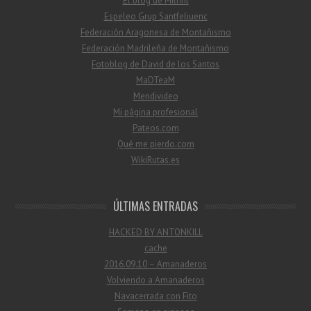
El blog de Mithril
Espeleo Grup Santfeliuenc
Federación Aragonesa de Montañismo
Federación Madrileña de Montañismo
Fotoblog de David de los Santos
MaDTeaM
Mendivideo
Mi página profesional
Pateos.com
Qué me pierdo.com
WikiRutas.es
ÚLTIMAS ENTRADAS
HACKED BY ANTONKILL
cache
2016.09.10 – Amanaderos
Volviendo a Amanaderos
Navacerrada con Fito