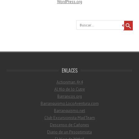
WordPress.org
Buscar
ENLACES
Actionman 4×4
Al filo de lo Cutre
Barrancos.org
Barranquismo.LocoAventura.com
Barranquismo.net
Club Excursionista MadTeam
Descenso de Cañones
Diario de un Pesoptimista