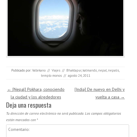
Publicado por:
Vallekano
//
Viajes
//
Bhaktapur
,
katmandú
,
nepal
,
nepalis
,
templo monos
//
agosto 24, 2011
Navegación de entradas
←
[Nepal] Pokhara, conociendo
[India] De nuevo en Delhi y
la ciudad y los alrededores
vuelta a casa
→
Deja una respuesta
Tu dirección de correo electrónico no será publicada.
Los campos obligatorios
están marcados con
*