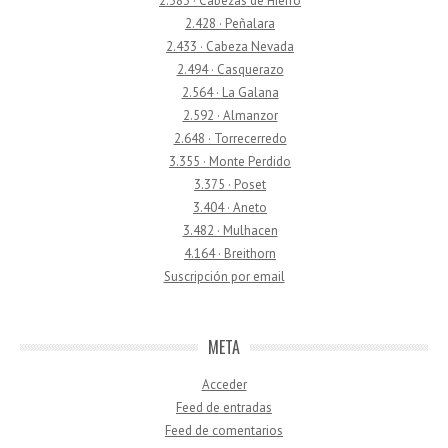
2.383 · Cabezas de Hierro
2.428 · Peñalara
2.433 · Cabeza Nevada
2.494 · Casquerazo
2.564 · La Galana
2.592 · Almanzor
2.648 · Torrecerredo
3.355 · Monte Perdido
3.375 · Poset
3.404 · Aneto
3.482 · Mulhacen
4.164 · Breithorn
Suscripción por email
META
Acceder
Feed de entradas
Feed de comentarios