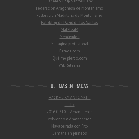
Espeleo Grup Santfeliuenc
Federación Aragonesa de Montañismo
Federación Madrileña de Montañismo
Fotoblog de David de los Santos
MaDTeaM
Mendivideo
Mi página profesional
Pateos.com
Qué me pierdo.com
WikiRutas.es
ÚLTIMAS ENTRADAS
HACKED BY ANTONKILL
cache
2016.09.10 – Amanaderos
Volviendo a Amanaderos
Navacerrada con Fito
Semana en pirineos