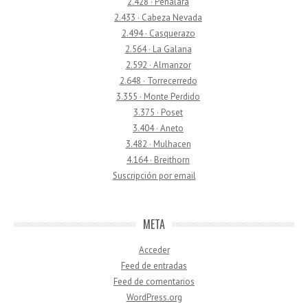
2.428 · Peñalara
2.433 · Cabeza Nevada
2.494 · Casquerazo
2.564 · La Galana
2.592 · Almanzor
2.648 · Torrecerredo
3.355 · Monte Perdido
3.375 · Poset
3.404 · Aneto
3.482 · Mulhacen
4.164 · Breithorn
Suscripción por email
META
Acceder
Feed de entradas
Feed de comentarios
WordPress.org