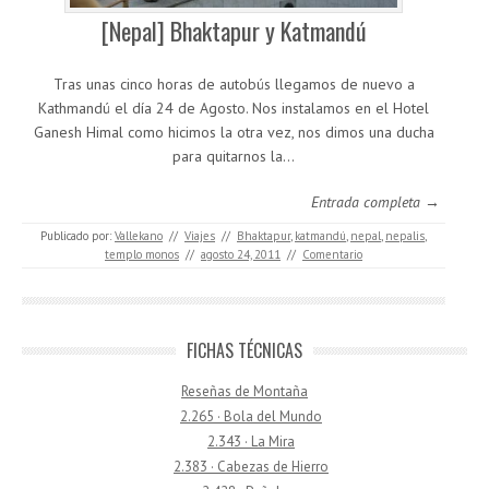
[Nepal] Bhaktapur y Katmandú
Tras unas cinco horas de autobús llegamos de nuevo a
Kathmandú el día 24 de Agosto. Nos instalamos en el Hotel
Ganesh Himal como hicimos la otra vez, nos dimos una ducha
para quitarnos la…
Entrada completa →
Publicado por:
Vallekano
//
Viajes
//
Bhaktapur
,
katmandú
,
nepal
,
nepalis
,
templo monos
//
agosto 24, 2011
//
Comentario
FICHAS TÉCNICAS
Reseñas de Montaña
2.265 · Bola del Mundo
2.343 · La Mira
2.383 · Cabezas de Hierro