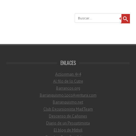
Buscar
ENLACES
Actionman 4×4
Al filo de lo Cutre
Barrancos.org
Barranquismo.LocoAventura.com
Barranquismo.net
Club Excursionista MadTeam
Descenso de Cañones
Diario de un Pesoptimista
El blog de Mithril