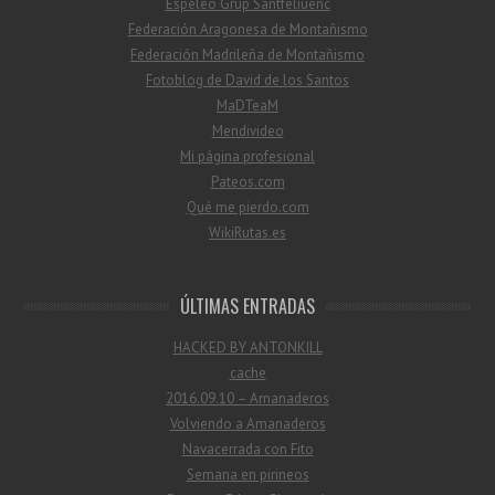
Espeleo Grup Santfeliuenc
Federación Aragonesa de Montañismo
Federación Madrileña de Montañismo
Fotoblog de David de los Santos
MaDTeaM
Mendivideo
Mi página profesional
Pateos.com
Qué me pierdo.com
WikiRutas.es
ÚLTIMAS ENTRADAS
HACKED BY ANTONKILL
cache
2016.09.10 – Amanaderos
Volviendo a Amanaderos
Navacerrada con Fito
Semana en pirineos