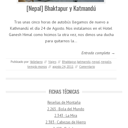
[Nepal] Bhaktapur y Katmandú
Tras unas cinco horas de autobús llegamos de nuevo a
Kathmandú el día 24 de Agosto. Nos instalamos en el Hotel
Ganesh Himal como hicimos la otra vez, nos dimos una ducha
para quitarnos la…
Entrada completa →
Publicado por:
Vallekano
//
Viajes
//
Bhaktapur
,
katmandú
,
nepal
,
nepalis
,
templo monos
//
agosto 24, 2011
//
Comentario
FICHAS TÉCNICAS
Reseñas de Montaña
2.265 · Bola del Mundo
2.343 · La Mira
2.383 · Cabezas de Hierro