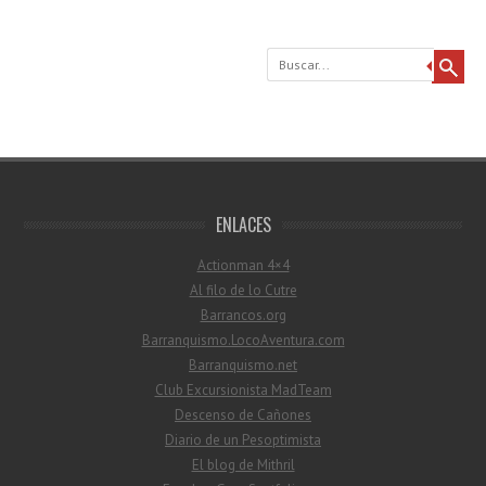
Buscar
ENLACES
Actionman 4×4
Al filo de lo Cutre
Barrancos.org
Barranquismo.LocoAventura.com
Barranquismo.net
Club Excursionista MadTeam
Descenso de Cañones
Diario de un Pesoptimista
El blog de Mithril