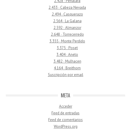
2.428 · Peñalara
2.433 · Cabeza Nevada
2.494 · Casquerazo
2.564 · La Galana
2.592 · Almanzor
2.648 · Torrecerredo
3.355 · Monte Perdido
3.375 · Poset
3.404 · Aneto
3.482 · Mulhacen
4.164 · Breithorn
Suscripción por email
META
Acceder
Feed de entradas
Feed de comentarios
WordPress.org