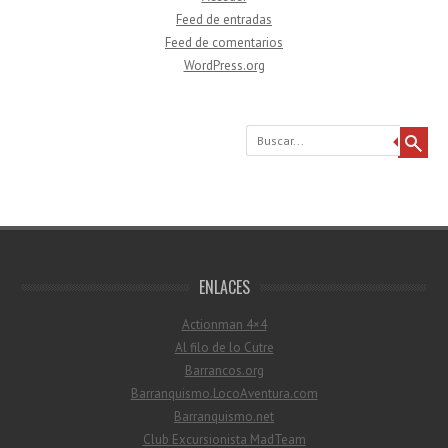
Feed de entradas
Feed de comentarios
WordPress.org
Buscar
ENLACES
Actionman 4×4
Al filo de lo Cutre
Barrancos.org
Barranquismo.LocoAventura.com
Barranquismo.net
Club Excursionista MadTeam