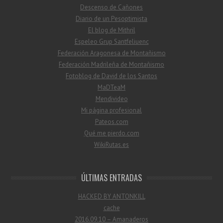
Descenso de Cañones
Diario de un Pesoptimista
El blog de Mithril
Espeleo Grup Santfeliuenc
Federación Aragonesa de Montañismo
Federación Madrileña de Montañismo
Fotoblog de David de los Santos
MaDTeaM
Mendivideo
Mi página profesional
Pateos.com
Qué me pierdo.com
WikiRutas.es
ÚLTIMAS ENTRADAS
HACKED BY ANTONKILL
cache
2016.09.10 – Amanaderos