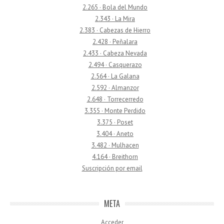
2.265 · Bola del Mundo
2.343 · La Mira
2.383 · Cabezas de Hierro
2.428 · Peñalara
2.433 · Cabeza Nevada
2.494 · Casquerazo
2.564 · La Galana
2.592 · Almanzor
2.648 · Torrecerredo
3.355 · Monte Perdido
3.375 · Poset
3.404 · Aneto
3.482 · Mulhacen
4.164 · Breithorn
Suscripción por email
META
Acceder