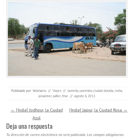
Publicado por:
Vallekano
//
Viajes
//
camello
,
camellos
,
ciudad dorada
,
india
,
jaisalmer
,
safari
,
thar
//
agosto 6, 2011
Navegación de entradas
←
[India] Jodhpur, la Ciudad
[India] Jaipur, la Ciudad Rosa
→
Azul
Deja una respuesta
Tu dirección de correo electrónico no será publicada.
Los campos obligatorios