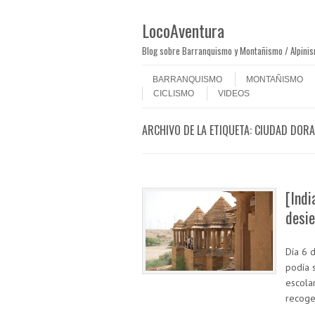
LocoAventura
Blog sobre Barranquismo y Montañismo / Alpini
Saltar al contenido
Menú
BARRANQUISMO
MONTAÑISMO
CICLISMO
VIDEOS
ARCHIVO DE LA ETIQUETA:
CIUDAD DOR
[Indi
desie
Día 6 
podía s
escola
recog