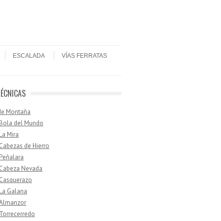
ESCALADA
VÍAS FERRATAS
TÉCNICAS
de Montaña
 Bola del Mundo
 La Mira
 Cabezas de Hierro
 Peñalara
· Cabeza Nevada
 Casquerazo
 La Galana
 Almanzor
 Torrecerredo