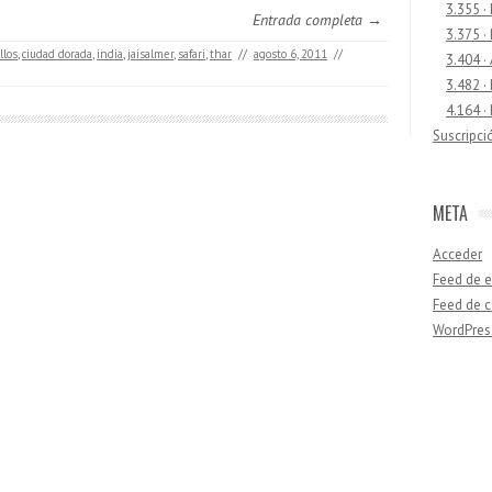
3.355 ·
Entrada completa →
3.375 ·
llos
,
ciudad dorada
,
india
,
jaisalmer
,
safari
,
thar
//
agosto 6, 2011
//
3.404 ·
3.482 ·
4.164 ·
Suscripci
META
Acceder
Feed de e
Feed de 
WordPres
Buscar