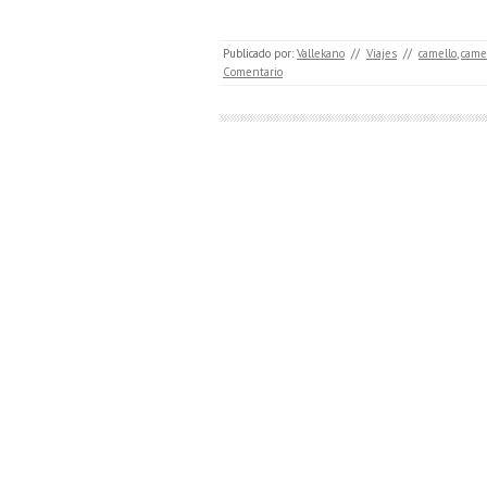
Publicado por:
Vallekano
//
Viajes
//
camello
,
came
Comentario