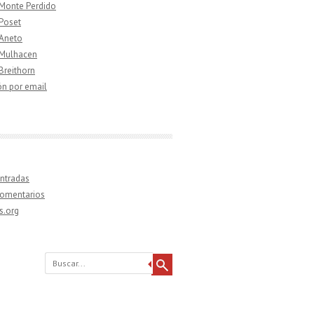
 Monte Perdido
 Poset
 Aneto
 Mulhacen
 Breithorn
ón por email
ntradas
comentarios
s.org