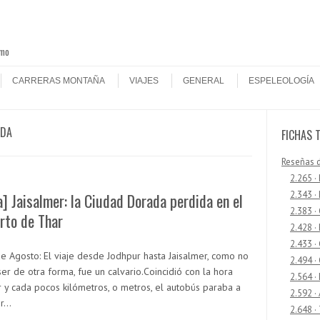
smo
CARRERAS MONTAÑA
VIAJES
GENERAL
ESPELEOLOGÍA
ADA
FICHAS 
Reseñas 
2.265 ·
2.343 ·
a] Jaisalmer: la Ciudad Dorada perdida en el
2.383 ·
rto de Thar
2.428 ·
2.433 
de Agosto: El viaje desde Jodhpur hasta Jaisalmer, como no
2.494 ·
er de otra forma, fue un calvario.Coincidió con la hora
2.564 ·
r y cada pocos kilómetros, o metros, el autobús paraba a
2.592 ·
er…
2.648 ·