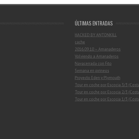
ÚLTIMAS ENTRADAS
HACKED BY ANTONKILL
cache
2016.09.10 – Amanaderos
Volviendo a Amanaderos
Navacerrada con Fito
Semana en pirineos
Proyecto Eden y Plymouth
Tour en coche por Escocia 3/3 (Cost
Tour en coche por Escocia 2/3 (Costa
Tour en coche por Escocia 1/3 (Costa