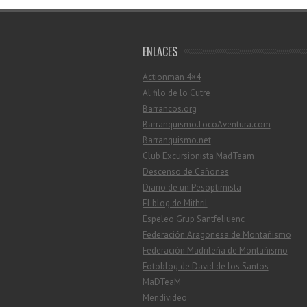
ENLACES
Actionman 4×4
Al filo de lo Cutre
Barrancos.org
Barranquismo.LocoAventura.com
Barranquismo.net
Club Excursionista MadTeam
Descenso de Cañones
Diario de un Pesoptimista
El blog de Mithril
Espeleo Grup Santfeliuenc
Federación Aragonesa de Montañismo
Federación Madrileña de Montañismo
Fotoblog de David de los Santos
MaDTeaM
Mendivideo