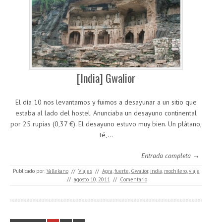
[India] Gwalior
El día 10 nos levantamos y fuimos a desayunar a un sitio que
estaba al lado del hostel. Anunciaba un desayuno continental
por 25 rupias (0,37 €). El desayuno estuvo muy bien. Un plátano,
té,…
Entrada completa →
Publicado por:
Vallekano
//
Viajes
//
Agra
,
fuerte
,
Gwalior
,
india
,
mochilero
,
viaje
//
agosto 10, 2011
//
Comentario