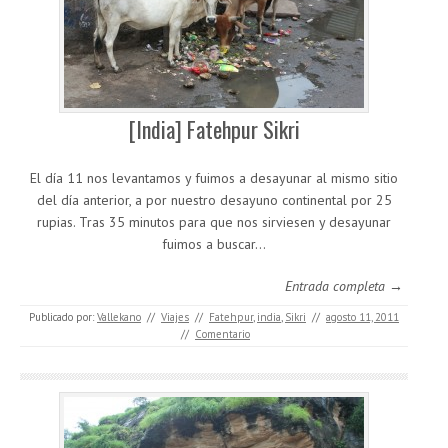
[India] Fatehpur Sikri
El día 11 nos levantamos y fuimos a desayunar al mismo sitio
del día anterior, a por nuestro desayuno continental por 25
rupias. Tras 35 minutos para que nos sirviesen y desayunar
fuimos a buscar…
Entrada completa →
Publicado por:
Vallekano
//
Viajes
//
Fatehpur
,
india
,
Sikri
//
agosto 11, 2011
//
Comentario