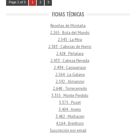
Page 1 of 3
1
2
3
FICHAS TÉCNICAS
Reseñas de Montaña
2.265 · Bola del Mundo
2.343 · La Mira
2.383 · Cabezas de Hierro
2.428 · Peñalara
2.433 · Cabeza Nevada
2.494 · Casquerazo
2.564 · La Galana
2.592 · Almanzor
2.648 · Torrecerredo
3.355 · Monte Perdido
3.375 · Poset
3.404 · Aneto
3.482 · Mulhacen
4.164 · Breithorn
Suscripción por email