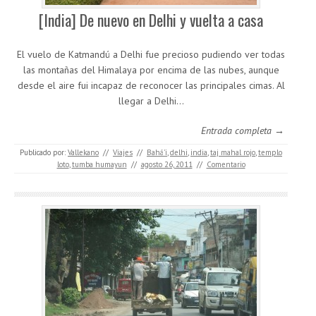
[India] De nuevo en Delhi y vuelta a casa
El vuelo de Katmandú a Delhi fue precioso pudiendo ver todas
las montañas del Himalaya por encima de las nubes, aunque
desde el aire fui incapaz de reconocer las principales cimas. Al
llegar a Delhi…
Entrada completa →
Publicado por:
Vallekano
//
Viajes
//
Bahá'i
,
delhi
,
india
,
taj mahal rojo
,
templo
loto
,
tumba humayun
//
agosto 26, 2011
//
Comentario