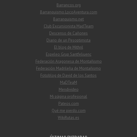
Barrancos.org
Barranquismo.LocoAventura.com
Barranquismo.net
Club Excursionista MadTeam
Descenso de Cañones
Diario de un Pesoptimista
El blog de Mithril
Espeleo Grup Santfeliuenc
Federación Aragonesa de Montañismo
Federación Madrileña de Montañismo
Fotoblog de David de los Santos
MaDTeaM
Mendivideo
Mi página profesional
Pateos.com
Qué me pierdo.com
WikiRutas.es