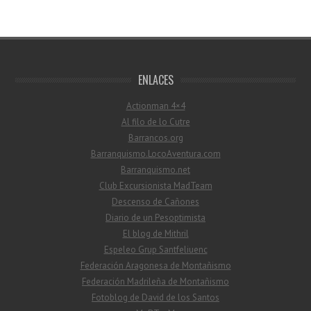
ENLACES
Actionman 4×4
Al filo de lo Cutre
Barrancos.org
Barranquismo.LocoAventura.com
Barranquismo.net
Club Excursionista MadTeam
Descenso de Cañones
Diario de un Pesoptimista
El blog de Mithril
Espeleo Grup Santfeliuenc
Federación Aragonesa de Montañismo
Federación Madrileña de Montañismo
Fotoblog de David de los Santos