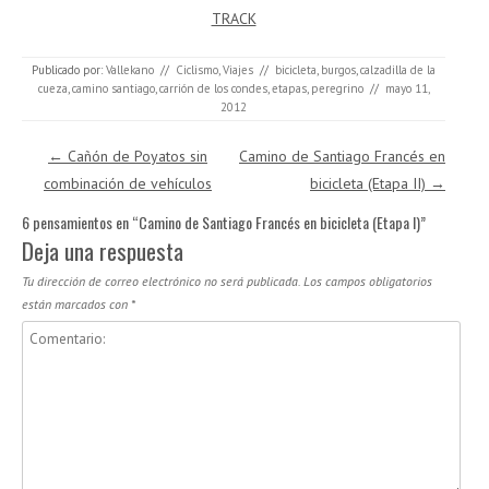
TRACK
Publicado por:
Vallekano
//
Ciclismo
,
Viajes
//
bicicleta
,
burgos
,
calzadilla de la
cueza
,
camino santiago
,
carrión de los condes
,
etapas
,
peregrino
//
mayo 11,
2012
Navegación de entradas
←
Cañón de Poyatos sin
Camino de Santiago Francés en
combinación de vehículos
bicicleta (Etapa II)
→
6 pensamientos en “
Camino de Santiago Francés en bicicleta (Etapa I)
”
Deja una respuesta
Tu dirección de correo electrónico no será publicada.
Los campos obligatorios
están marcados con
*