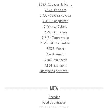
2.383 · Cabezas de Hierro
2.428 · Peñalara
2.433 · Cabeza Nevada
2.494 · Casquerazo
2.564 · La Galana
2.592 · Almanzor
2.648 · Torrecerredo
3.355 · Monte Perdido
3.375 · Poset
3.404 · Aneto
3.482 · Mulhacen
4.164 · Breithorn
Suscripción por email
META
Acceder
Feed de entradas