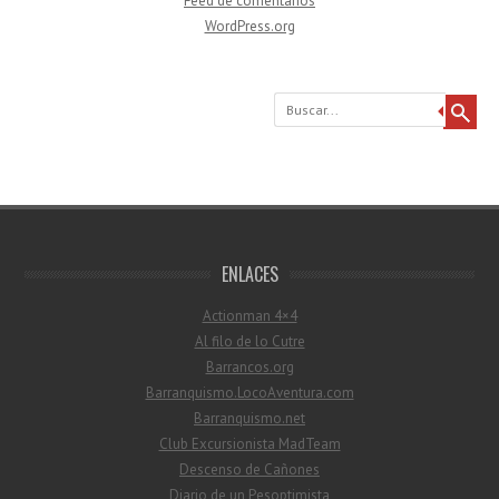
Feed de comentarios
WordPress.org
Buscar
ENLACES
Actionman 4×4
Al filo de lo Cutre
Barrancos.org
Barranquismo.LocoAventura.com
Barranquismo.net
Club Excursionista MadTeam
Descenso de Cañones
Diario de un Pesoptimista