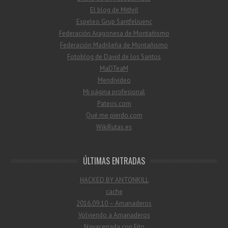
El blog de Mithril
Espeleo Grup Santfeliuenc
Federación Aragonesa de Montañismo
Federación Madrileña de Montañismo
Fotoblog de David de los Santos
MaDTeaM
Mendivideo
Mi página profesional
Pateos.com
Qué me pierdo.com
WikiRutas.es
ÚLTIMAS ENTRADAS
HACKED BY ANTONKILL
cache
2016.09.10 – Amanaderos
Volviendo a Amanaderos
Navacerrada con Fito