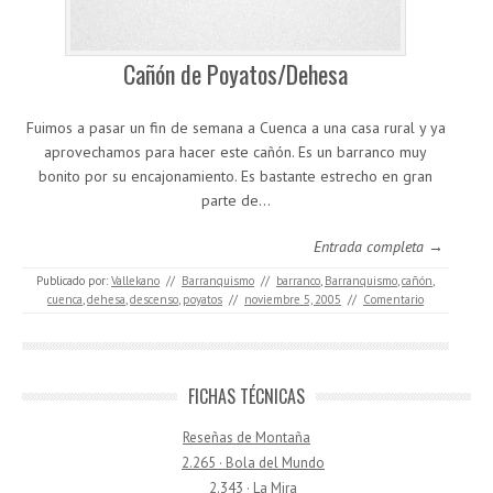
Cañón de Poyatos/Dehesa
Fuimos a pasar un fin de semana a Cuenca a una casa rural y ya
aprovechamos para hacer este cañón. Es un barranco muy
bonito por su encajonamiento. Es bastante estrecho en gran
parte de…
Entrada completa →
Publicado por:
Vallekano
//
Barranquismo
//
barranco
,
Barranquismo
,
cañón
,
cuenca
,
dehesa
,
descenso
,
poyatos
//
noviembre 5, 2005
//
Comentario
FICHAS TÉCNICAS
Reseñas de Montaña
2.265 · Bola del Mundo
2.343 · La Mira