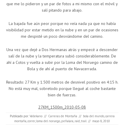
que me lo pidieron y un par de fotos a mi mismo con el móvil y
salí pitando para abajo.
La bajada fue aún peor porque no veía nada ya que no había
visibilidad por estar metido en la nube y en un par de ocasiones
me despisté un poco desviándome del camino.
Una vez que dejé a Dos Hermanas atrás y empecé a descender
salí de la nube y la temperatura subió considerablemente. De
ahí a Cotos y vuelta a subir por la Loma del Noruego camino de
Bola y de ahí al puerto de Navacerrada.
Resultado: 27 Km y 1.500 metros de desnivel positivo en 4:15 h.
No está muy mal, sobretodo porque llegué al coche bastante
bien de fuerzas.
27KM_1500m_2010-05-08
Publicado por:
Vallekano
//
Carreras de Montaña
//
bola del mundo
,
carrera
montaña
,
correr
,
loma del noruego
,
peñalara
,
raid
,
trail
//
mayo 8, 2010