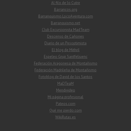
Al filo de lo Cutre
Barrancos.org
Barranquismo.LocoAventura.com
Barranquismo.net
Club Excursionista MadTeam
Descenso de Cañones
Diario de un Pesoptimista
El blog de Mithril
Espeleo Grup Santfeliuenc
Federación Aragonesa de Montañismo
Federación Madrileña de Montañismo
Fotoblog de David de los Santos
MaDTeaM
Mendivideo
Mi página profesional
Pateos.com
Qué me pierdo.com
WikiRutas.es