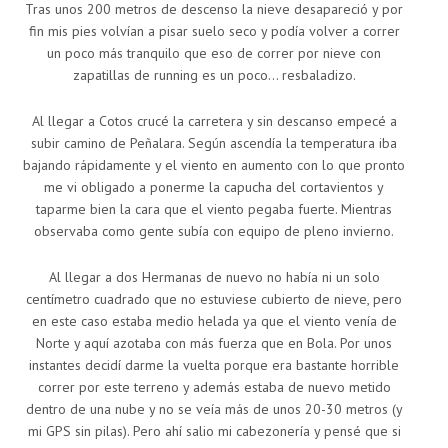
Tras unos 200 metros de descenso la nieve desapareció y por
fin mis pies volvían a pisar suelo seco y podía volver a correr
un poco más tranquilo que eso de correr por nieve con
zapatillas de running es un poco… resbaladizo.
Al llegar a Cotos crucé la carretera y sin descanso empecé a
subir camino de Peñalara. Según ascendía la temperatura iba
bajando rápidamente y el viento en aumento con lo que pronto
me vi obligado a ponerme la capucha del cortavientos y
taparme bien la cara que el viento pegaba fuerte. Mientras
observaba como gente subía con equipo de pleno invierno.
Al llegar a dos Hermanas de nuevo no había ni un solo
centímetro cuadrado que no estuviese cubierto de nieve, pero
en este caso estaba medio helada ya que el viento venía de
Norte y aquí azotaba con más fuerza que en Bola. Por unos
instantes decidí darme la vuelta porque era bastante horrible
correr por este terreno y además estaba de nuevo metido
dentro de una nube y no se veía más de unos 20-30 metros (y
mi GPS sin pilas). Pero ahí salio mi cabezonería y pensé que si