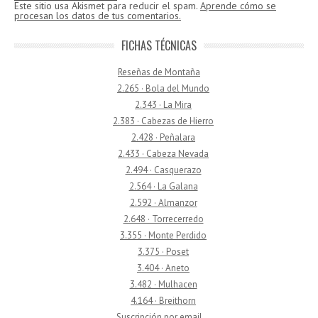
Este sitio usa Akismet para reducir el spam.
Aprende cómo se
procesan los datos de tus comentarios.
FICHAS TÉCNICAS
Reseñas de Montaña
2.265 · Bola del Mundo
2.343 · La Mira
2.383 · Cabezas de Hierro
2.428 · Peñalara
2.433 · Cabeza Nevada
2.494 · Casquerazo
2.564 · La Galana
2.592 · Almanzor
2.648 · Torrecerredo
3.355 · Monte Perdido
3.375 · Poset
3.404 · Aneto
3.482 · Mulhacen
4.164 · Breithorn
Suscripción por email