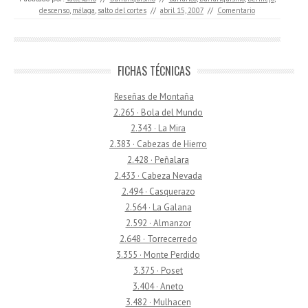
descenso
,
málaga
,
salto del cortes
//
abril 15, 2007
//
Comentario
FICHAS TÉCNICAS
Reseñas de Montaña
2.265 · Bola del Mundo
2.343 · La Mira
2.383 · Cabezas de Hierro
2.428 · Peñalara
2.433 · Cabeza Nevada
2.494 · Casquerazo
2.564 · La Galana
2.592 · Almanzor
2.648 · Torrecerredo
3.355 · Monte Perdido
3.375 · Poset
3.404 · Aneto
3.482 · Mulhacen