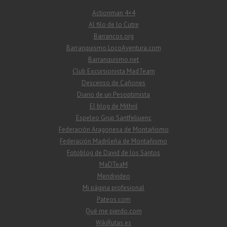
Actionman 4×4
Al filo de lo Cutre
Barrancos.org
Barranquismo.LocoAventura.com
Barranquismo.net
Club Excursionista MadTeam
Descenso de Cañones
Diario de un Pesoptimista
El blog de Mithril
Espeleo Grup Santfeliuenc
Federación Aragonesa de Montañismo
Federación Madrileña de Montañismo
Fotoblog de David de los Santos
MaDTeaM
Mendivideo
Mi página profesional
Pateos.com
Qué me pierdo.com
WikiRutas.es