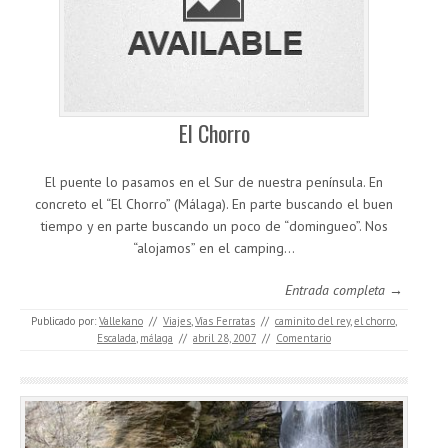
El Chorro
El puente lo pasamos en el Sur de nuestra península. En
concreto el “El Chorro” (Málaga). En parte buscando el buen
tiempo y en parte buscando un poco de “domingueo”. Nos
“alojamos” en el camping…
Entrada completa →
Publicado por:
Vallekano
//
Viajes
,
Vías Ferratas
//
caminito del rey
,
el chorro
,
Escalada
,
málaga
//
abril 28, 2007
//
Comentario