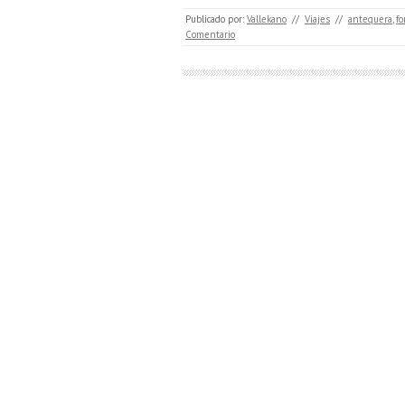
Publicado por:
Vallekano
//
Viajes
//
antequera
,
f
Comentario