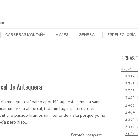
smo
CARRERAS MONTAÑA
VIAJES
GENERAL
ESPELEOLOGÍA
FICHAS 
Reseñas 
2.265 ·
2.343 ·
rcal de Antequera
2.383 ·
2.428 ·
chamos que estábamos por Málaga esta semana santa
2.433 
cer una visita al Torcal, todo un lugar pintoresco en
2.494 ·
. El año pasado hicimos un intento de visita porque yo no
2.564 ·
ocía pero hizo…
2.592 ·
2.648 ·
Entrada completa →