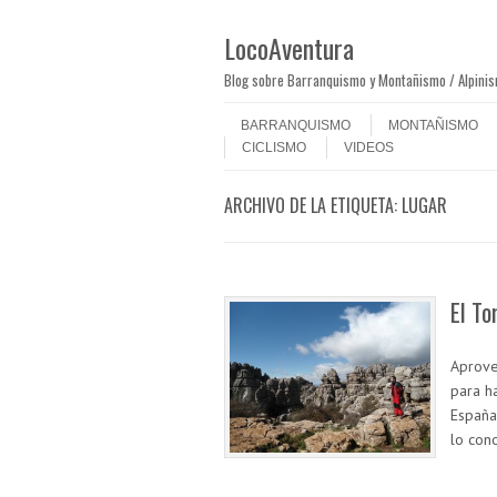
LocoAventura
Blog sobre Barranquismo y Montañismo / Alpini
Saltar al contenido
Menú
BARRANQUISMO
MONTAÑISMO
CICLISMO
VIDEOS
ARCHIVO DE LA ETIQUETA:
LUGAR
El To
Aprove
para ha
España
lo con