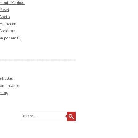
 Monte Perdido
 Poset
 Aneto
 Mulhacen
 Breithorn
ón por email
ntradas
comentarios
s.org