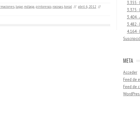
3.355 ·
ormaciones
,
lugar
,
málaga
,
pintoresco
,
rocosas
,
torcal
//
abril 6, 2012
//
3.375 ·
3.404 ·
3.482 ·
4.164 ·
Suscripci
META
Acceder
Feed de e
Feed de 
WordPres
Buscar