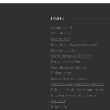
ENLACES
Actionman 4×4
Al filo de lo Cutre
Barrancos.org
Barranquismo.LocoAventura.com
Barranquismo.net
Club Excursionista MadTeam
Descenso de Cañones
Diario de un Pesoptimista
El blog de Mithril
Espeleo Grup Santfeliuenc
Federación Aragonesa de Montañismo
Federación Madrileña de Montañismo
Fotoblog de David de los Santos
MaDTeaM
Mendivideo