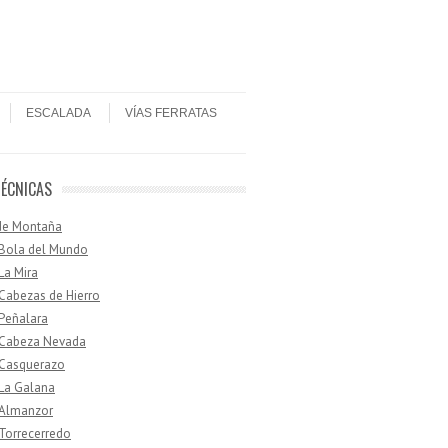
ESCALADA
VÍAS FERRATAS
TÉCNICAS
de Montaña
 Bola del Mundo
 La Mira
 Cabezas de Hierro
 Peñalara
· Cabeza Nevada
 Casquerazo
 La Galana
 Almanzor
 Torrecerredo