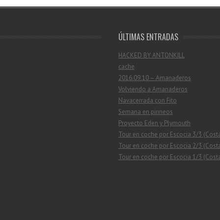
ÚLTIMAS ENTRADAS
HACKED BY ANTONKILL
cache
2016.09.10 – Amanaderos
Volviendo a Amanaderos
Navacerrada con Fito
Semana en pirineos
Proyecto Eden y Plymouth
Tour en coche por Escocia 3/3 (Cost
Tour en coche por Escocia 2/3 (Costa
Tour en coche por Escocia 1/3 (Costa