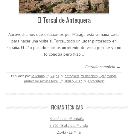
El Torcal de Antequera
Aprovechamos que estábamos por Málaga esta semana santa
para hacer una visita al Torcal, todo un lugar pintoresco en
España. El año pasado hicimos un intento de visita porque yo no
lo conocía pero hizo…
Entrada completa →
Publicado por:
Vallekano
//
Viajes
//
antequera
,
formaciones
,
lugar
,
málaga
,
pintoresco
,
rocosas
,
torcal
//
abril 6, 2012
//
Comentario
FICHAS TÉCNICAS
Reseñas de Montaña
2.265 · Bola del Mundo
2.343 · La Mira