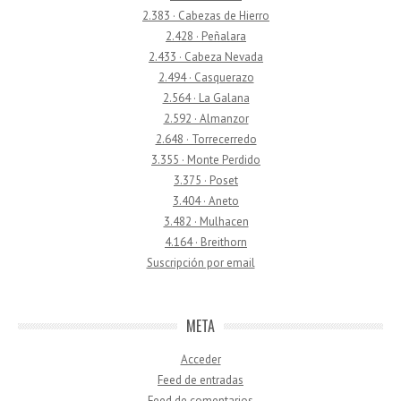
2.383 · Cabezas de Hierro
2.428 · Peñalara
2.433 · Cabeza Nevada
2.494 · Casquerazo
2.564 · La Galana
2.592 · Almanzor
2.648 · Torrecerredo
3.355 · Monte Perdido
3.375 · Poset
3.404 · Aneto
3.482 · Mulhacen
4.164 · Breithorn
Suscripción por email
META
Acceder
Feed de entradas
Feed de comentarios