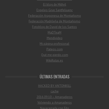
El blog de Mithril
Espeleo Grup Santfeliuenc
Federación Aragonesa de Montañismo
Federación Madrileña de Montañismo
Fotoblog de David de los Santos
MaDTeaM
Mendivideo
Mi página profesional
Pateos.com
Qué me pierdo.com
WikiRutas.es
ÚLTIMAS ENTRADAS
HACKED BY ANTONKILL
cache
2016.09.10 – Amanaderos
Volviendo a Amanaderos
Navacerrada con Fito