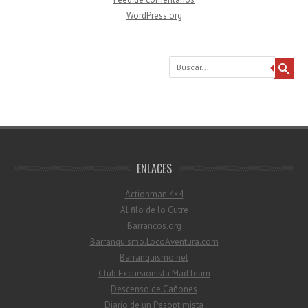
WordPress.org
Buscar
ENLACES
Actionman 4×4
Al filo de lo Cutre
Barrancos.org
Barranquismo.LocoAventura.com
Barranquismo.net
Club Excursionista MadTeam
Descenso de Cañones
Diario de un Pesoptimista