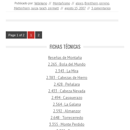
Publicado por:
Vallekano
//
Montañismo
//
alpes
,
Breithorn
,
cervino
,
Matterhorn
,
suiza
,
tasch
,
zermatt
//
agosto 15, 2007
//
3 comentarios
Page 1 of 2
1
2
FICHAS TÉCNICAS
Reseñas de Montaña
2.265 · Bola del Mundo
2.343 · La Mira
2.383 · Cabezas de Hierro
2.428 · Peñalara
2.433 · Cabeza Nevada
2.494 · Casquerazo
2.564 · La Galana
2.592 · Almanzor
2.648 · Torrecerredo
3.355 · Monte Perdido