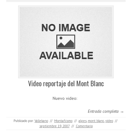
Video reportaje del Mont Blanc
Nuevo video:
Entrada completa →
Publicado por:
Vallekano
//
Montañismo
//
alpes
,
mont blanc
,
video
//
septiembre 19, 2007
//
Comentario