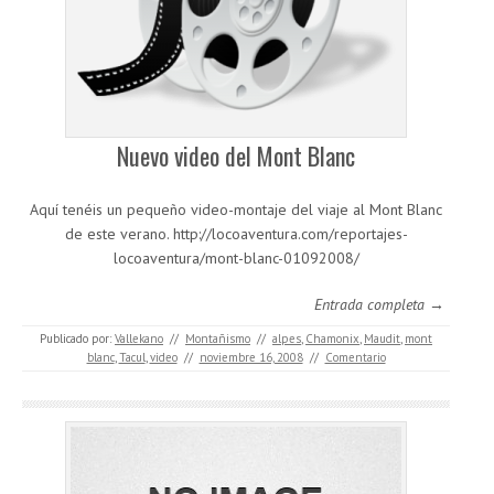
Nuevo video del Mont Blanc
Aquí tenéis un pequeño video-montaje del viaje al Mont Blanc
de este verano. http://locoaventura.com/reportajes-
locoaventura/mont-blanc-01092008/
Entrada completa →
Publicado por:
Vallekano
//
Montañismo
//
alpes
,
Chamonix
,
Maudit
,
mont
blanc
,
Tacul
,
video
//
noviembre 16, 2008
//
Comentario