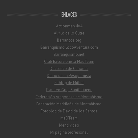
ENLACES
Actionman 4×4
Al filo de lo Cutre
Barrancos.org
Barranquismo.LocoAventura.com
Barranquismo.net
Club Excursionista MadTeam
Descenso de Cañones
Diario de un Pesoptimista
El blog de Mithril
Espeleo Grup Santfeliuenc
Federación Aragonesa de Montañismo
Federación Madrileña de Montañismo
Fotoblog de David de los Santos
MaDTeaM
Mendivideo
Mi página profesional