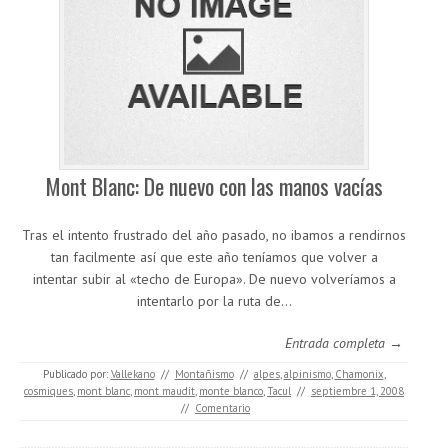
Mont Blanc: De nuevo con las manos vacías
Tras el intento frustrado del año pasado, no ibamos a rendirnos
tan facilmente así que este año teníamos que volver a
intentar subir al «techo de Europa». De nuevo volveríamos a
intentarlo por la ruta de…
Entrada completa →
Publicado por:
Vallekano
//
Montañismo
//
alpes
,
alpinismo
,
Chamonix
,
cosmiques
,
mont blanc
,
mont maudit
,
monte blanco
,
Tacul
//
septiembre 1, 2008
//
Comentario