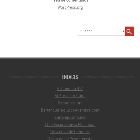
Feed de comentarios
WordPress.org
Buscar
ENLACES
Actionman 4×4
Al filo de lo Cutre
Barrancos.org
Barranquismo.LocoAventura.com
Barranquismo.net
Club Excursionista MadTeam
Descenso de Cañones
Diario de un Pesoptimista