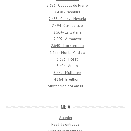
2.383 · Cabezas de Hierro
2.428 · Peñalara
2.433 · Cabeza Nevada
2.494 · Casquerazo
2.564 · La Galana
2.592 · Almanzor
2.648 · Torrecerredo
3.355 · Monte Perdido
3.375 · Poset
3.404 · Aneto
3.482 · Mulhacen
4.164 · Breithorn
Suscripción por email
META
Acceder
Feed de entradas