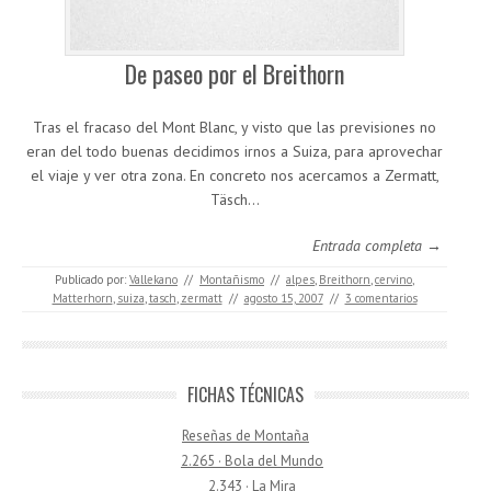
De paseo por el Breithorn
Tras el fracaso del Mont Blanc, y visto que las previsiones no
eran del todo buenas decidimos irnos a Suiza, para aprovechar
el viaje y ver otra zona. En concreto nos acercamos a Zermatt,
Täsch…
Entrada completa →
Publicado por:
Vallekano
//
Montañismo
//
alpes
,
Breithorn
,
cervino
,
Matterhorn
,
suiza
,
tasch
,
zermatt
//
agosto 15, 2007
//
3 comentarios
FICHAS TÉCNICAS
Reseñas de Montaña
2.265 · Bola del Mundo
2.343 · La Mira