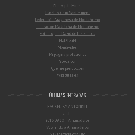
El blog de Mithril
Espeleo Grup Santfeliuenc
Federación Aragonesa de Montañismo
Federación Madrileña de Montañismo
Fotoblog de David de los Santos
MaDTeaM
Mendivideo
Mi página profesional
Pateos.com
Qué me pierdo.com
WikiRutas.es
ÚLTIMAS ENTRADAS
HACKED BY ANTONKILL
cache
2016.09.10 – Amanaderos
Volviendo a Amanaderos
Navacerrada con Fito