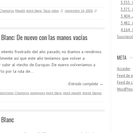
3.355 ·
3.375 ·
Chamonix
,
Maudit
,
mont blanc
,
Tacul
,
video
//
noviembre 16, 2008
//
3.404 ·
3.482 ·
4.164 ·
Blanc: De nuevo con las manos vacías
Suscripci
l intento frustrado del año pasado, no ibamos a rendirnos
META
cilmente así que este año teníamos que volver a
ar subir al «techo de Europa». De nuevo volveríamos a
Acceder
rlo por la ruta de…
Feed de e
Feed de 
Entrada completa →
WordPres
alpinismo
,
Chamonix
,
cosmiques
,
mont blanc
,
mont maudit
,
monte blanco
,
Buscar
 Blanc