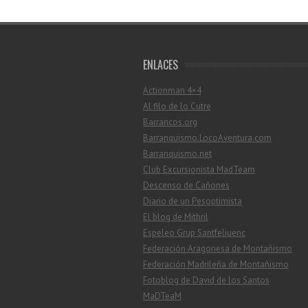
ENLACES
Actionman 4×4
Al filo de lo Cutre
Barrancos.org
Barranquismo.LocoAventura.com
Barranquismo.net
Club Excursionista MadTeam
Descenso de Cañones
Diario de un Pesoptimista
El blog de Mithril
Espeleo Grup Santfeliuenc
Federación Aragonesa de Montañismo
Federación Madrileña de Montañismo
Fotoblog de David de los Santos
MaDTeaM