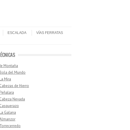
ESCALADA
VÍAS FERRATAS
TÉCNICAS
de Montaña
 Bola del Mundo
 La Mira
 Cabezas de Hierro
 Peñalara
· Cabeza Nevada
 Casquerazo
 La Galana
 Almanzor
 Torrecerredo