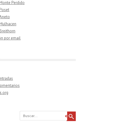
 Monte Perdido
 Poset
 Aneto
 Mulhacen
 Breithorn
ón por email
ntradas
comentarios
s.org