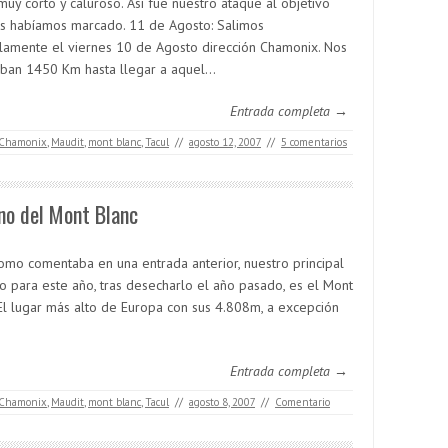
muy corto y caluroso. Así fue nuestro ataque al objetivo
s habíamos marcado. 11 de Agosto: Salimos
ilamente el viernes 10 de Agosto dirección Chamonix. Nos
ban 1450 Km hasta llegar a aquel…
Entrada completa →
Chamonix
,
Maudit
,
mont blanc
,
Tacul
//
agosto 12, 2007
//
5 comentarios
no del Mont Blanc
como comentaba en una entrada anterior, nuestro principal
vo para este año, tras desecharlo el año pasado, es el Mont
 El lugar más alto de Europa con sus 4.808m, a excepción
Entrada completa →
Chamonix
,
Maudit
,
mont blanc
,
Tacul
//
agosto 8, 2007
//
Comentario