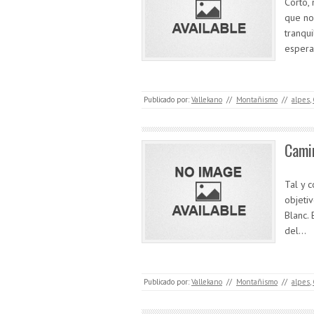
Corto, 
que no
tranqu
espera
Publicado por:
Vallekano
//
Montañismo
//
alpes
,
Cami
Tal y 
objeti
Blanc.
del…
Publicado por:
Vallekano
//
Montañismo
//
alpes
,