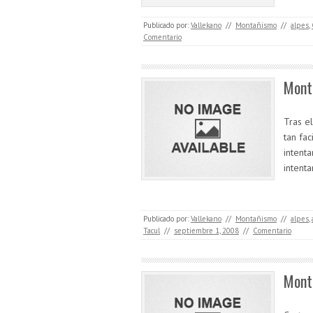
Publicado por:
Vallekano
//
Montañismo
//
alpes
,
Comentario
Mont 
Tras e
tan fa
intent
intenta
Publicado por:
Vallekano
//
Montañismo
//
alpes
,
Tacul
//
septiembre 1, 2008
//
Comentario
Mont