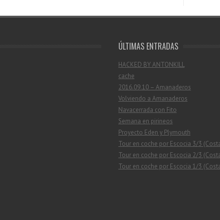
ÚLTIMAS ENTRADAS
HACKED BY ANTONKILL
cache
2016.09.10 – Amanaderos
Volviendo a Amanaderos
Navacerrada con Fito
Semana en pirineos
Proyecto Eden y Plymouth
Tour en coche por Escocia 3/3 (Cost
Tour en coche por Escocia 2/3 (Costa
Tour en coche por Escocia 1/3 (Costa