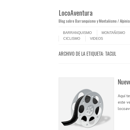
LocoAventura
Blog sobre Barranquismo y Montañismo / Alpini
Saltar al contenido
Menú
BARRANQUISMO
MONTAÑISMO
CICLISMO
VIDEOS
ARCHIVO DE LA ETIQUETA:
TACUL
Nuevo
Aquí t
este v
locoav