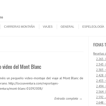
smo
CARRERAS MONTAÑA
VIAJES
GENERAL
ESPELEOLOGÍA
FICHAS 
Reseñas 
2.265 ·
2.343 ·
 video del Mont Blanc
2.383 ·
2.428 ·
enéis un pequeño video-montaje del viaje al Mont Blanc de
2.433 
erano. http://locoaventura.com/reportajes-
2.494 ·
entura/mont-blanc-01092008/
2.564 ·
2.592 ·
Entrada completa →
2.648 ·