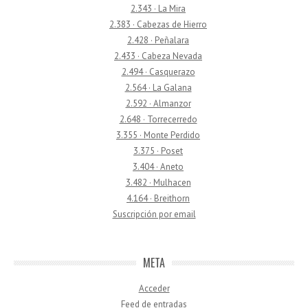
2.343 · La Mira
2.383 · Cabezas de Hierro
2.428 · Peñalara
2.433 · Cabeza Nevada
2.494 · Casquerazo
2.564 · La Galana
2.592 · Almanzor
2.648 · Torrecerredo
3.355 · Monte Perdido
3.375 · Poset
3.404 · Aneto
3.482 · Mulhacen
4.164 · Breithorn
Suscripción por email
META
Acceder
Feed de entradas