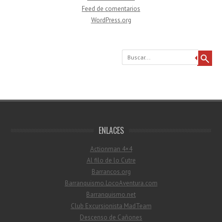
Feed de comentarios
WordPress.org
Buscar
ENLACES
Actionman 4×4
Al filo de lo Cutre
Barrancos.org
Barranquismo.LocoAventura.com
Barranquismo.net
Club Excursionista MadTeam
Descenso de Cañones