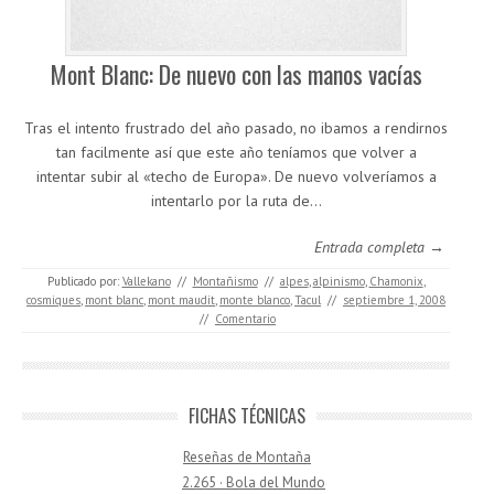
Mont Blanc: De nuevo con las manos vacías
Tras el intento frustrado del año pasado, no ibamos a rendirnos
tan facilmente así que este año teníamos que volver a
intentar subir al «techo de Europa». De nuevo volveríamos a
intentarlo por la ruta de…
Entrada completa →
Publicado por:
Vallekano
//
Montañismo
//
alpes
,
alpinismo
,
Chamonix
,
cosmiques
,
mont blanc
,
mont maudit
,
monte blanco
,
Tacul
//
septiembre 1, 2008
//
Comentario
FICHAS TÉCNICAS
Reseñas de Montaña
2.265 · Bola del Mundo