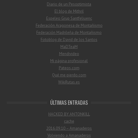
Diario de un Pesoptimista
El blog de Mithril
Espeleo Grup Santfeliuenc
Federación Aragonesa de Montañismo
Federación Madrileña de Montañismo
Fotoblog de David de los Santos
MaDTeaM
Mendivideo
Mi página profesional
Pateos.com
Qué me pierdo.com
WikiRutas.es
ÚLTIMAS ENTRADAS
HACKED BY ANTONKILL
cache
2016.09.10 – Amanaderos
Volviendo a Amanaderos