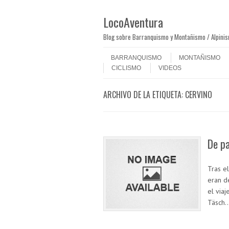
LocoAventura
Blog sobre Barranquismo y Montañismo / Alpini
Saltar al contenido
Menú
BARRANQUISMO
MONTAÑISMO
CICLISMO
VIDEOS
ARCHIVO DE LA ETIQUETA:
CERVINO
De pa
Tras el
eran d
el viaj
Täsch