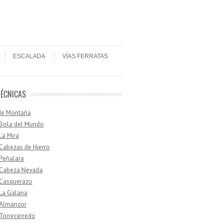
ESCALADA
VÍAS FERRATAS
TÉCNICAS
de Montaña
 Bola del Mundo
 La Mira
 Cabezas de Hierro
 Peñalara
· Cabeza Nevada
 Casquerazo
 La Galana
 Almanzor
 Torrecerredo