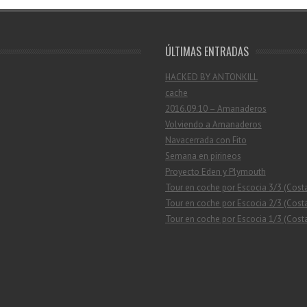
ÚLTIMAS ENTRADAS
HACKED BY ANTONKILL
cache
2016.09.10 – Amanaderos
Volviendo a Amanaderos
Navacerrada con Fito
Semana en pirineos
Proyecto Eden y Plymouth
Tour en coche por Escocia 3/3 (Cost
Tour en coche por Escocia 2/3 (Costa
Tour en coche por Escocia 1/3 (Costa