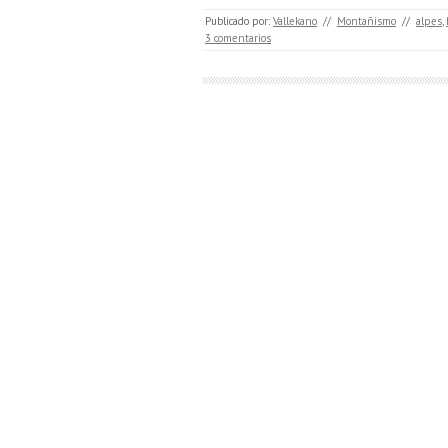
Publicado por:
Vallekano
//
Montañismo
//
alpes
,
3 comentarios