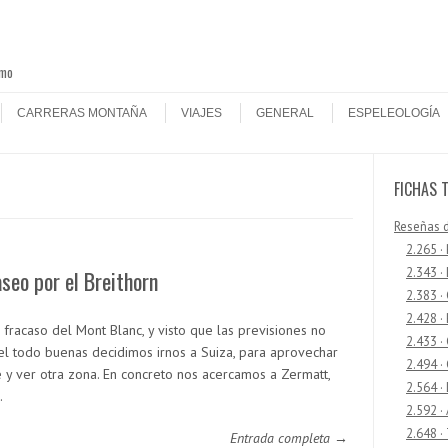
smo
CARRERAS MONTAÑA
VIAJES
GENERAL
ESPELEOLOGÍA
FICHAS 
Reseñas 
2.265 ·
2.343 ·
seo por el Breithorn
2.383 ·
2.428 ·
 fracaso del Mont Blanc, y visto que las previsiones no
2.433 
el todo buenas decidimos irnos a Suiza, para aprovechar
2.494 ·
e y ver otra zona. En concreto nos acercamos a Zermatt,
2.564 ·
…
2.592 ·
2.648 ·
Entrada completa →