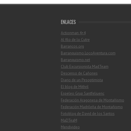
ENLACES
Actionman 4×4
Al filo de lo Cutre
Barrancos.org
Barranquismo.LocoAventura.com
Barranquismo.net
Club Excursionista MadTeam
Descenso de Cañones
Diario de un Pesoptimista
El blog de Mithril
Espeleo Grup Santfeliuenc
Federación Aragonesa de Montañismo
Federación Madrileña de Montañismo
Fotoblog de David de los Santos
MaDTeaM
Mendivideo