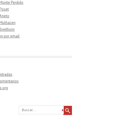
 Monte Perdido
 Poset
 Aneto
 Mulhacen
 Breithorn
ón por email
ntradas
comentarios
s.org