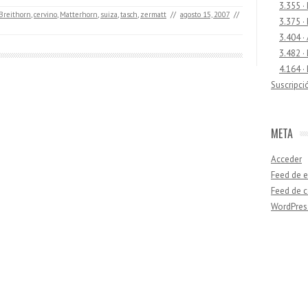
3.355 ·
Breithorn
,
cervino
,
Matterhorn
,
suiza
,
tasch
,
zermatt
//
agosto 15, 2007
//
3.375 ·
3.404 ·
3.482 ·
4.164 ·
Suscripci
META
Acceder
Feed de e
Feed de 
WordPres
Buscar