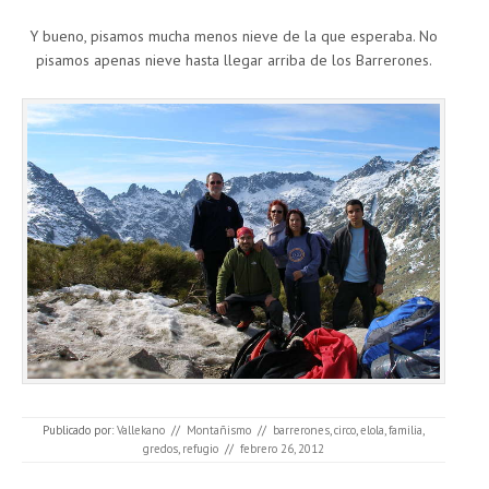
Y bueno, pisamos mucha menos nieve de la que esperaba. No
pisamos apenas nieve hasta llegar arriba de los Barrerones.
Publicado por:
Vallekano
//
Montañismo
//
barrerones
,
circo
,
elola
,
familia
,
gredos
,
refugio
//
febrero 26, 2012