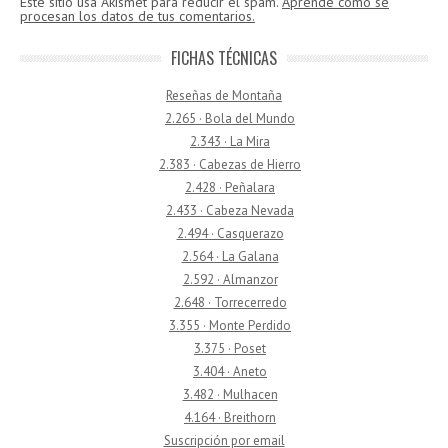
Este sitio usa Akismet para reducir el spam.
Aprende cómo se
procesan los datos de tus comentarios.
FICHAS TÉCNICAS
Reseñas de Montaña
2.265 · Bola del Mundo
2.343 · La Mira
2.383 · Cabezas de Hierro
2.428 · Peñalara
2.433 · Cabeza Nevada
2.494 · Casquerazo
2.564 · La Galana
2.592 · Almanzor
2.648 · Torrecerredo
3.355 · Monte Perdido
3.375 · Poset
3.404 · Aneto
3.482 · Mulhacen
4.164 · Breithorn
Suscripción por email