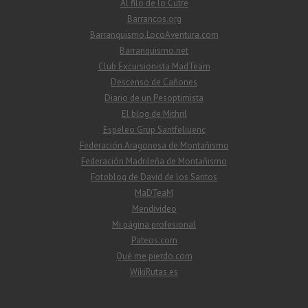
Al filo de lo Cutre
Barrancos.org
Barranquismo.LocoAventura.com
Barranquismo.net
Club Excursionista MadTeam
Descenso de Cañones
Diario de un Pesoptimista
El blog de Mithril
Espeleo Grup Santfeliuenc
Federación Aragonesa de Montañismo
Federación Madrileña de Montañismo
Fotoblog de David de los Santos
MaDTeaM
Mendivideo
Mi página profesional
Pateos.com
Qué me pierdo.com
WikiRutas.es