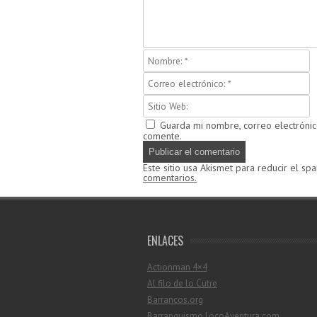
Guarda mi nombre, correo electróni
comente.
Este sitio usa Akismet para reducir el sp
comentarios.
ENLACES
Actionman 4×4
Al filo de lo Cutre
Barrancos.org
Barranquismo.LocoAventura.com