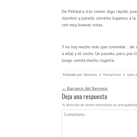
De Peñalara, tras comer algo rápido, pue
claveles y pasado claveles bajamos a la 
con muy buenas vistas.
Y no hay mucho más que comentar… de ahí
a ella) y el coche. Un paseito, pero po
luego cuesta mucho cogerla.
Publicado por:
Vallekano
//
Montañismo
//
cotos
,
Navegación de entradas
←
Barranco del Bermejo
Deja una respuesta
Tu dirección de correo electrónico no será publicad