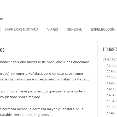
smo
CARRERAS MONTAÑA
VIAJES
GENERAL
ESPELEOLOGÍA
ros
FICHAS 
Reseñas 
 menos había que moverse un poco, que si nos quedamos
2.265 ·
2.343 ·
erdad) volvimos a Peñalara, pero en este caso fuimos
2.383 ·
s veces habíamos pasado cerca pero no habíamos llegado.
2.428 ·
2.433 
con mucha nieve pero resultó que por la cara norte si
2.494 ·
rato pisando sobre mojado.
2.564 ·
2.592 ·
a hermana menor, la hermana mayor y Peñalara. Ahí el
2.648 ·
agradable, pero bueno, seguimos…