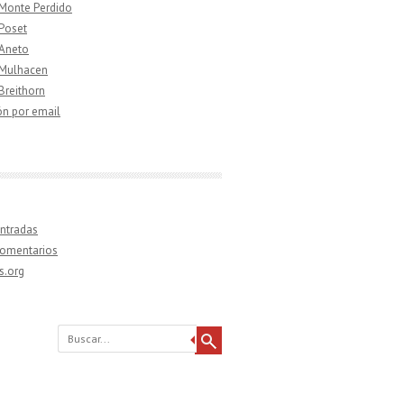
 Monte Perdido
 Poset
 Aneto
 Mulhacen
 Breithorn
ón por email
ntradas
comentarios
s.org