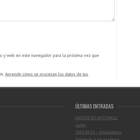
co y web en este navegador para la próxima vez que
am.
Aprende cómo se procesan los datos de tus
ÚLTIMAS ENTRADAS
HACKED BY ANTONKILL
cache
2016.09.10 – Amanaderos
Volviendo a Amanaderos