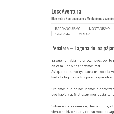
LocoAventura
Blog sobre Barranquismo y Montañismo / Alpini
Saltar al contenido
Menú
BARRANQUISMO
MONTAÑISMO
CICLISMO
VIDEOS
Peñalara – Laguna de los pája
Ya que no había mejor plan pues por lo
en casa luego nos sentimos mal.
Así que de nuevo (ya cansa un poco la v
hasta la laguna de los pájaros que otra
Creíamos que no nos ibamos a encontrar 
que había y al final estuvimos bastante 
Subimos como siempre, desde Cotos, a l
viento se hizo notar y era un poco des