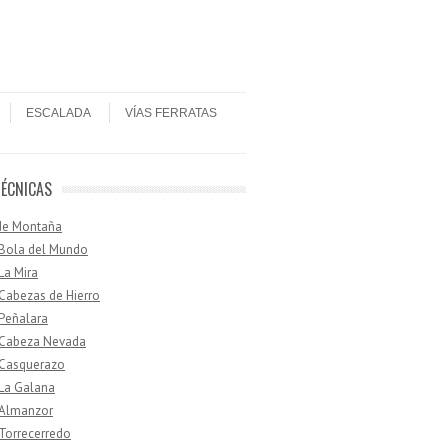
ESCALADA
VÍAS FERRATAS
TÉCNICAS
de Montaña
 Bola del Mundo
 La Mira
 Cabezas de Hierro
 Peñalara
· Cabeza Nevada
 Casquerazo
 La Galana
 Almanzor
 Torrecerredo