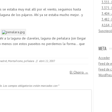
3.355 ·
3.375 ·
s se estaba muy mal allí por el viento, seguimos hasta
3.404 ·
laguna de los pájaros. Ahí ya se estaba mucho mejor.. y
3.482 ·
4.164 ·
Suscripci
 a la laguna de claveles, laguna de peñalara (sin llegar
r lo menos con estos paseitos no perdemos la forma… que
META
Acceder
madrid
,
Montañismo
,
peñalara
//
abril 22, 2007
Feed de e
Feed de 
El Chorro
→
WordPres
a.
Los campos obligatorios están marcados con
*
Buscar