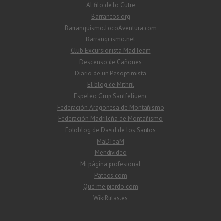
Al filo de lo Cutre
Barrancos.org
Barranquismo.LocoAventura.com
Barranquismo.net
Club Excursionista MadTeam
Descenso de Cañones
Diario de un Pesoptimista
El blog de Mithril
Espeleo Grup Santfeliuenc
Federación Aragonesa de Montañismo
Federación Madrileña de Montañismo
Fotoblog de David de los Santos
MaDTeaM
Mendivideo
Mi página profesional
Pateos.com
Qué me pierdo.com
WikiRutas.es