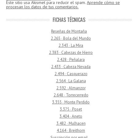
Este sitio usa Akismet para reducir el spam.
Aprende cómo se
procesan los datos de tus comentarios.
FICHAS TÉCNICAS
Reseñas de Montaña
2.265 · Bola del Mundo
2.343 · La Mira
2.383 · Cabezas de Hierro
2.428 · Peñalara
2.433 · Cabeza Nevada
2.494 · Casquerazo
2.564 · La Galana
2.592 · Almanzor
2.648 · Torrecerredo
3.355 · Monte Perdido
3.375 · Poset
3.404 · Aneto
3.482 · Mulhacen
4.164 · Breithorn
Suscripción por email