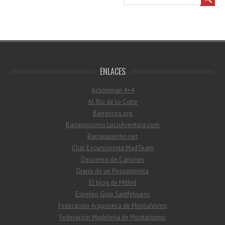
ENLACES
Actionman 4×4
Al filo de lo Cutre
Barrancos.org
Barranquismo.LocoAventura.com
Barranquismo.net
Club Excursionista MadTeam
Descenso de Cañones
Diario de un Pesoptimista
El blog de Mithril
Espeleo Grup Santfeliuenc
Federación Aragonesa de Montañismo
Federación Madrileña de Montañismo