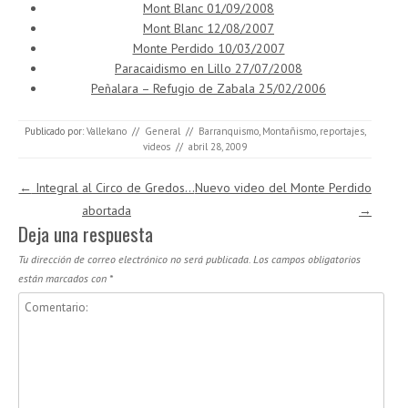
Mont Blanc 01/09/2008
Mont Blanc 12/08/2007
Monte Perdido 10/03/2007
Paracaidismo en Lillo 27/07/2008
Peñalara – Refugio de Zabala 25/02/2006
Publicado por:
Vallekano
//
General
//
Barranquismo
,
Montañismo
,
reportajes
,
videos
//
abril 28, 2009
Navegación de entradas
←
Integral al Circo de Gredos…
Nuevo video del Monte Perdido
abortada
→
Deja una respuesta
Tu dirección de correo electrónico no será publicada.
Los campos obligatorios
están marcados con
*