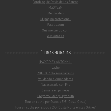
Fotoblog de David de los Santos
MaDTeaM
Mendivideo
Mi página profesional
Pateos.com
Qué me pierdo.com
WikiRutas.es
ÚLTIMAS ENTRADAS
HACKED BY ANTONKILL
cache
2016.09.10 – Amanaderos
Volviendo a Amanaderos
Navacerrada con Fito
Semana en pirineos
Proyecto Eden y Plymouth
Tour en coche por Escocia 3/3 (Costa Oeste)
Tour en coche por Escocia 2/3 (Costa Norte e Islas Orkney)