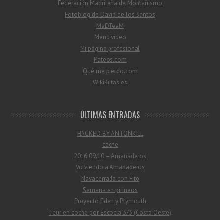
Federación Madrileña de Montañismo
Fotoblog de David de los Santos
MaDTeaM
Mendivideo
Mi página profesional
Pateos.com
Qué me pierdo.com
WikiRutas.es
ÚLTIMAS ENTRADAS
HACKED BY ANTONKILL
cache
2016.09.10 – Amanaderos
Volviendo a Amanaderos
Navacerrada con Fito
Semana en pirineos
Proyecto Eden y Plymouth
Tour en coche por Escocia 3/3 (Costa Oeste)