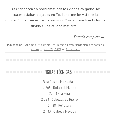
Tras haber tenido problemas con los videos colgados, los
cuales estaban alojados en YouTube, me he visto en la
obligación de cambiarlos de servidor. Y ya aprovechando los he
subido a una calidad más alta.…
Entrada completa →
Publicado por:
Vallekano
//
General
//
Barranquismo
,
Montañismo
,
reportajes
,
videos
//
abril 28, 2009
//
Comentario
FICHAS TÉCNICAS
Reseñas de Montaña
2.265 · Bola del Mundo
2.343 · La Mira
2.383 · Cabezas de Hierro
2.428 · Peñalara
2.433 · Cabeza Nevada