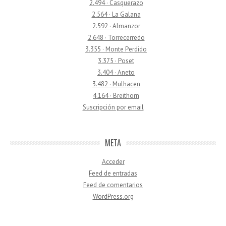
2.494 · Casquerazo
2.564 · La Galana
2.592 · Almanzor
2.648 · Torrecerredo
3.355 · Monte Perdido
3.375 · Poset
3.404 · Aneto
3.482 · Mulhacen
4.164 · Breithorn
Suscripción por email
META
Acceder
Feed de entradas
Feed de comentarios
WordPress.org