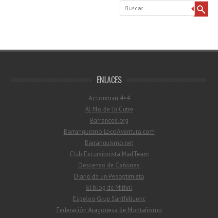
Buscar
ENLACES
Actionman 4×4
Al filo de lo Cutre
Barrancos.org
Barranquismo.LocoAventura.com
Barranquismo.net
Club Excursionista MadTeam
Descenso de Cañones
Diario de un Pesoptimista
El blog de Mithril
Espeleo Grup Santfeliuenc
Federación Aragonesa de Montañismo