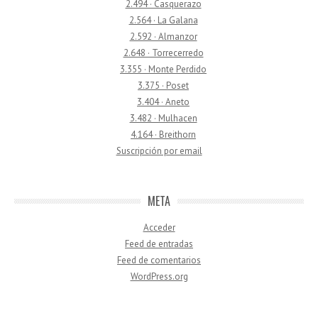
2.494 · Casquerazo
2.564 · La Galana
2.592 · Almanzor
2.648 · Torrecerredo
3.355 · Monte Perdido
3.375 · Poset
3.404 · Aneto
3.482 · Mulhacen
4.164 · Breithorn
Suscripción por email
META
Acceder
Feed de entradas
Feed de comentarios
WordPress.org