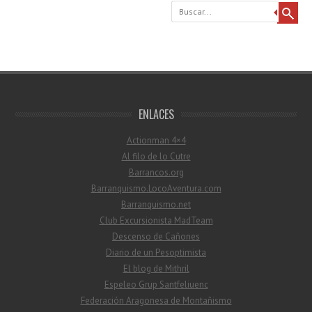
Buscar
ENLACES
Actionman 4×4
Al filo de lo Cutre
Barrancos.org
Barranquismo.LocoAventura.com
Barranquismo.net
Club Excursionista MadTeam
Descenso de Cañones
Diario de un Pesoptimista
El blog de Mithril
Espeleo Grup Santfeliuenc
Federación Aragonesa de Montañismo