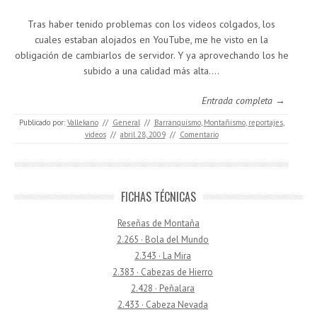
Tras haber tenido problemas con los videos colgados, los
cuales estaban alojados en YouTube, me he visto en la
obligación de cambiarlos de servidor. Y ya aprovechando los he
subido a una calidad más alta.…
Entrada completa →
Publicado por:
Vallekano
//
General
//
Barranquismo
,
Montañismo
,
reportajes
,
videos
//
abril 28, 2009
//
Comentario
FICHAS TÉCNICAS
Reseñas de Montaña
2.265 · Bola del Mundo
2.343 · La Mira
2.383 · Cabezas de Hierro
2.428 · Peñalara
2.433 · Cabeza Nevada