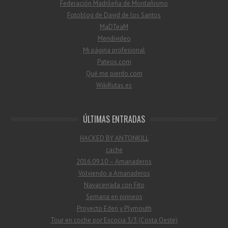
Federación Madrileña de Montañismo
Fotoblog de David de los Santos
MaDTeaM
Mendivideo
Mi página profesional
Pateos.com
Qué me pierdo.com
WikiRutas.es
ÚLTIMAS ENTRADAS
HACKED BY ANTONKILL
cache
2016.09.10 – Amanaderos
Volviendo a Amanaderos
Navacerrada con Fito
Semana en pirineos
Proyecto Eden y Plymouth
Tour en coche por Escocia 3/3 (Costa Oeste)