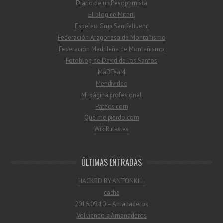
Diario de un Pesoptimista
El blog de Mithril
Espeleo Grup Santfeliuenc
Federación Aragonesa de Montañismo
Federación Madrileña de Montañismo
Fotoblog de David de los Santos
MaDTeaM
Mendivideo
Mi página profesional
Pateos.com
Qué me pierdo.com
WikiRutas.es
ÚLTIMAS ENTRADAS
HACKED BY ANTONKILL
cache
2016.09.10 – Amanaderos
Volviendo a Amanaderos