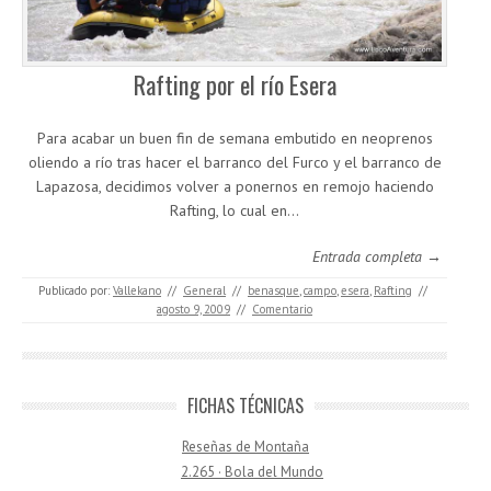
Rafting por el río Esera
Para acabar un buen fin de semana embutido en neoprenos
oliendo a río tras hacer el barranco del Furco y el barranco de
Lapazosa, decidimos volver a ponernos en remojo haciendo
Rafting, lo cual en…
Entrada completa →
Publicado por:
Vallekano
//
General
//
benasque
,
campo
,
esera
,
Rafting
//
agosto 9, 2009
//
Comentario
FICHAS TÉCNICAS
Reseñas de Montaña
2.265 · Bola del Mundo