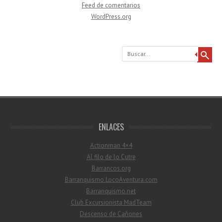
Feed de comentarios
WordPress.org
Buscar
ENLACES
Actionman 4×4
Al filo de lo Cutre
Barrancos.org
Barranquismo.LocoAventura.com
Barranquismo.net
Club Excursionista MadTeam
Descenso de Cañones