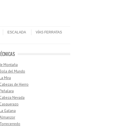
ESCALADA
VÍAS FERRATAS
TÉCNICAS
de Montaña
 Bola del Mundo
 La Mira
 Cabezas de Hierro
 Peñalara
· Cabeza Nevada
 Casquerazo
 La Galana
 Almanzor
 Torrecerredo