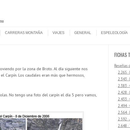
smo
CARRERAS MONTAÑA
VIAJES
GENERAL
ESPELEOLOGÍA
FICHAS 
Reseñas 
loviendo por la zona de Broto. Al día siguiente nos
2.265 ·
 el Carpín. Los caudales eran más que hermosos,
2.343 ·
2.383 ·
2.428 ·
solas. No tengo una foto del carpín el día 5 pero vamos,
2.433 
2.494 ·
2.564 ·
2.592 ·
2.648 ·