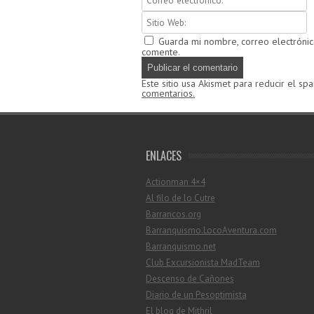
Guarda mi nombre, correo electróni
comente.
Este sitio usa Akismet para reducir el sp
comentarios.
ENLACES
Actionman 4×4
Al filo de lo Cutre
Barrancos.org
Barranquismo.LocoAventura.com
Barranquismo.net
Club Excursionista MadTeam
Descenso de Cañones
Diario de un Pesoptimista
El blog de Mithril