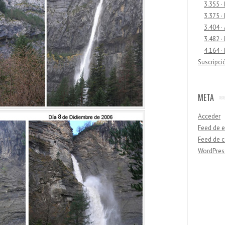
3.355 ·
3.375 ·
3.404 ·
3.482 ·
4.164 ·
Suscripci
META
Acceder
Feed de e
Feed de 
WordPres
Buscar