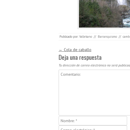
Publicado por:
Vallekano
//
Barranquismo
//
camb
Navegación de entradas
←
Cola de caballo
Deja una respuesta
Tu dirección de correo electrónico no será publicad