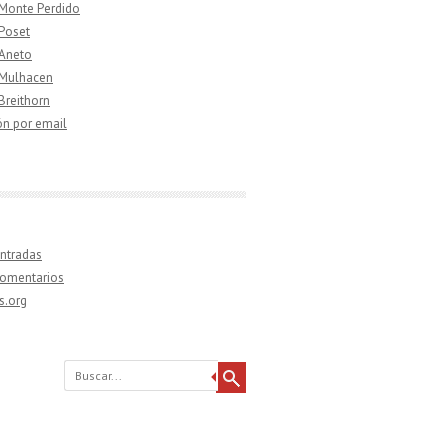
 Monte Perdido
 Poset
 Aneto
 Mulhacen
 Breithorn
ón por email
ntradas
comentarios
s.org