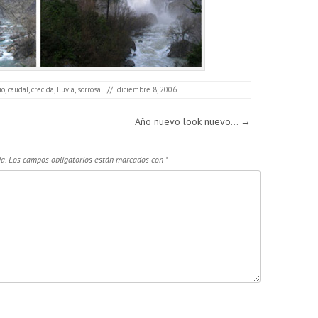
io
,
caudal
,
crecida
,
lluvia
,
sorrosal
//
diciembre 8, 2006
Año nuevo look nuevo…
→
a.
Los campos obligatorios están marcados con
*