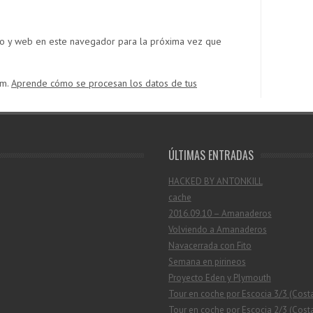
co y web en este navegador para la próxima vez que
am.
Aprende cómo se procesan los datos de tus
ÚLTIMAS ENTRADAS
HACKED BY ANTONKILL
cache
2016.09.10 – Amanaderos
Volviendo a Amanaderos
Navacerrada con Fito
Semana en pirineos
Proyecto Eden y Plymouth
Tour en coche por Escocia 3/3 (Cost
Tour en coche por Escocia 2/3 (Costa