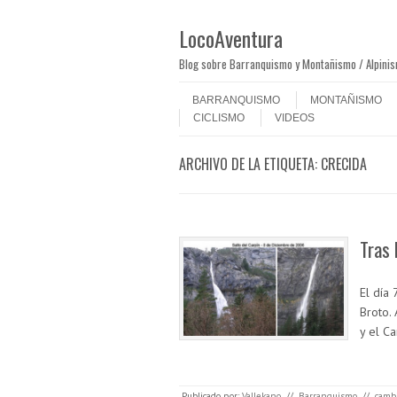
LocoAventura
Blog sobre Barranquismo y Montañismo / Alpini
Saltar al contenido
Menú
BARRANQUISMO
MONTAÑISMO
CICLISMO
VIDEOS
ARCHIVO DE LA ETIQUETA:
CRECIDA
Tras 
El día
Broto.
y el C
Publicado por:
Vallekano
//
Barranquismo
//
camb