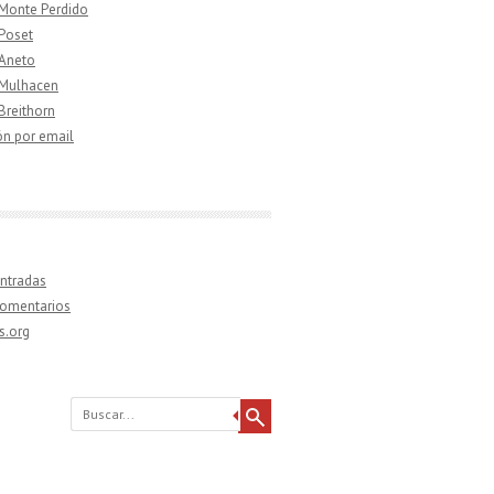
 Monte Perdido
 Poset
 Aneto
 Mulhacen
 Breithorn
ón por email
ntradas
comentarios
s.org