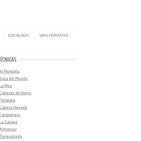
ESCALADA
VÍAS FERRATAS
TÉCNICAS
de Montaña
 Bola del Mundo
 La Mira
 Cabezas de Hierro
 Peñalara
· Cabeza Nevada
 Casquerazo
 La Galana
 Almanzor
 Torrecerredo