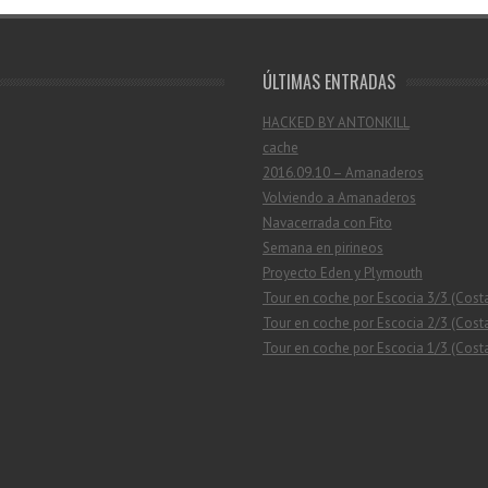
ÚLTIMAS ENTRADAS
HACKED BY ANTONKILL
cache
2016.09.10 – Amanaderos
Volviendo a Amanaderos
Navacerrada con Fito
Semana en pirineos
Proyecto Eden y Plymouth
Tour en coche por Escocia 3/3 (Cost
Tour en coche por Escocia 2/3 (Costa
Tour en coche por Escocia 1/3 (Costa