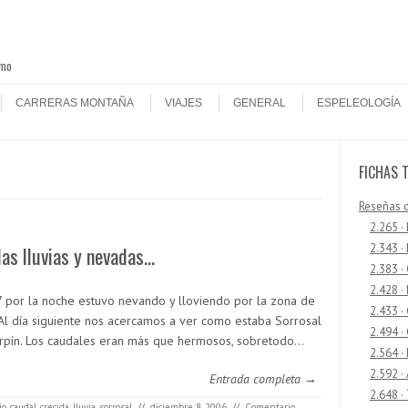
smo
CARRERAS MONTAÑA
VIAJES
GENERAL
ESPELEOLOGÍA
FICHAS 
Reseñas 
2.265 ·
2.343 ·
las lluvias y nevadas…
2.383 ·
2.428 ·
 7 por la noche estuvo nevando y lloviendo por la zona de
2.433 
 Al día siguiente nos acercamos a ver como estaba Sorrosal
2.494 ·
arpín. Los caudales eran más que hermosos, sobretodo…
2.564 ·
2.592 ·
Entrada completa →
2.648 ·
io
,
caudal
,
crecida
,
lluvia
,
sorrosal
//
diciembre 8, 2006
//
Comentario