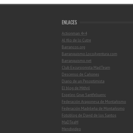
ENLACES
Actionman 4×4
Al filo de lo Cutre
Barrancos.org
Barranquismo.LocoAventura.com
Barranquismo.net
Club Excursionista MadTeam
Descenso de Cañones
Diario de un Pesoptimista
El blog de Mithril
Espeleo Grup Santfeliuenc
Federación Aragonesa de Montañismo
Federación Madrileña de Montañismo
Fotoblog de David de los Santos
MaDTeaM
Mendivideo