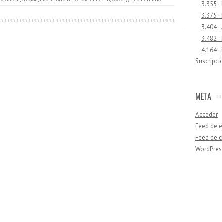
3.355 ·
3.375 ·
3.404 ·
3.482 ·
4.164 ·
Suscripci
META
Acceder
Feed de e
Feed de 
WordPres
Buscar