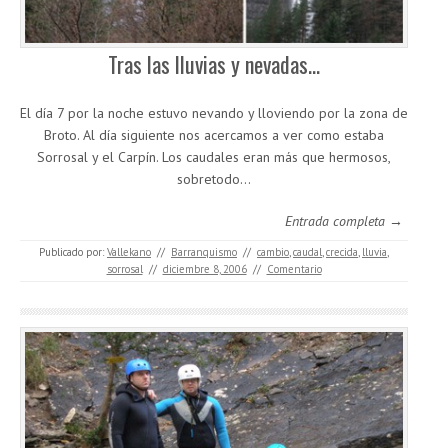
Tras las lluvias y nevadas…
El día 7 por la noche estuvo nevando y lloviendo por la zona de
Broto. Al día siguiente nos acercamos a ver como estaba
Sorrosal y el Carpín. Los caudales eran más que hermosos,
sobretodo…
Entrada completa →
Publicado por:
Vallekano
//
Barranquismo
//
cambio
,
caudal
,
crecida
,
lluvia
,
sorrosal
//
diciembre 8, 2006
//
Comentario