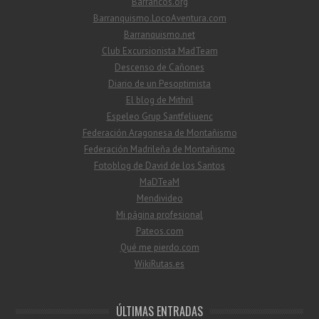
Barrancos.org
Barranquismo.LocoAventura.com
Barranquismo.net
Club Excursionista MadTeam
Descenso de Cañones
Diario de un Pesoptimista
El blog de Mithril
Espeleo Grup Santfeliuenc
Federación Aragonesa de Montañismo
Federación Madrileña de Montañismo
Fotoblog de David de los Santos
MaDTeaM
Mendivideo
Mi página profesional
Pateos.com
Qué me pierdo.com
WikiRutas.es
ÚLTIMAS ENTRADAS