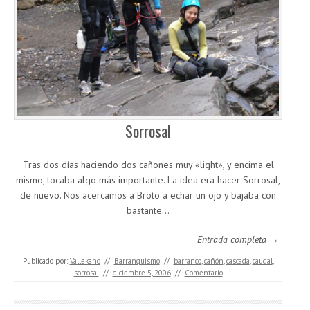
Sorrosal
Tras dos días haciendo dos cañones muy «light», y encima el
mismo, tocaba algo más importante. La idea era hacer Sorrosal,
de nuevo. Nos acercamos a Broto a echar un ojo y bajaba con
bastante…
Entrada completa →
Publicado por:
Vallekano
//
Barranquismo
//
barranco
,
cañón
,
cascada
,
caudal
,
sorrosal
//
diciembre 5, 2006
//
Comentario