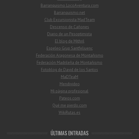
Barranquismo.LocoAventura.com
Barranquismo.net
Club Excursionista MadTeam
Descenso de Cañones
Diario de un Pesoptimista
El blog de Mithril
Espeleo Grup Santfeliuenc
Federación Aragonesa de Montañismo
Federación Madrileña de Montañismo
Fotoblog de David de los Santos
MaDTeaM
Mendivideo
Mi página profesional
Pateos.com
Qué me pierdo.com
WikiRutas.es
ÚLTIMAS ENTRADAS