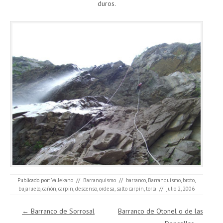
duros.
Publicado por:
Vallekano
//
Barranquismo
//
barranco
,
Barranquismo
,
broto
,
bujaruelo
,
cañón
,
carpín
,
descenso
,
ordesa
,
salto carpín
,
torla
//
julio 2, 2006
Navegación de entradas
←
Barranco de Sorrosal
Barranco de Otonel o de las