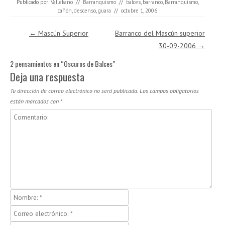
Publicado por:
Vallekano
//
Barranquismo
//
balces
,
barranco
,
Barranquismo
,
cañón
,
descenso
,
guara
//
octubre 1, 2006
Navegación de entradas
←
Mascún Superior
Barranco del Mascún superior
30-09-2006
→
2 pensamientos en “
Oscuros de Balces
”
Deja una respuesta
Tu dirección de correo electrónico no será publicada.
Los campos obligatorios
están marcados con
*