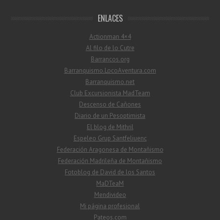
ENLACES
Actionman 4×4
Al filo de lo Cutre
Barrancos.org
Barranquismo.LocoAventura.com
Barranquismo.net
Club Excursionista MadTeam
Descenso de Cañones
Diario de un Pesoptimista
El blog de Mithril
Espeleo Grup Santfeliuenc
Federación Aragonesa de Montañismo
Federación Madrileña de Montañismo
Fotoblog de David de los Santos
MaDTeaM
Mendivideo
Mi página profesional
Pateos.com