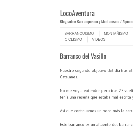
LocoAventura
Blog sobre Barranquismo y Montañismo / Alpini
Saltar al contenido
Menú
BARRANQUISMO
MONTAÑISMO
CICLISMO
VIDEOS
Barranco del Vasillo
Nuestro segundo objetivo del día tras el 
Catalanes.
No me voy a extender pero tras 27 vuelt
tenía una reseña que estaba mal escrita 
Así que continuamos un poco más la carret
Este barranco es un afluente del barranc