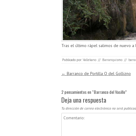
Tras el último rápel salimos de nuevo a
Publicado por:
Vallekano
//
Barranquismo
//
barra
Navegación de entradas
←
Barranco de Portilla O del Gollizno
2 pensamientos en “
Barranco del Vasillo
”
Deja una respuesta
Tu dirección de correo electrónico no será publicad