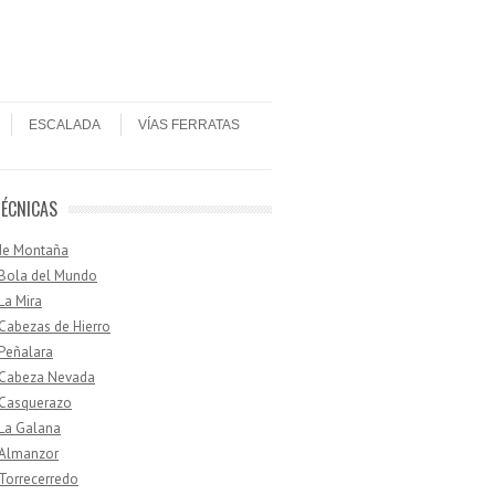
ESCALADA
VÍAS FERRATAS
TÉCNICAS
de Montaña
 Bola del Mundo
 La Mira
 Cabezas de Hierro
 Peñalara
· Cabeza Nevada
 Casquerazo
 La Galana
 Almanzor
 Torrecerredo