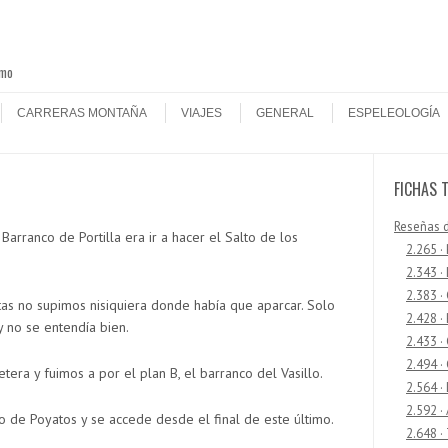
smo
CARRERAS MONTAÑA
VIAJES
GENERAL
ESPELEOLOGÍA
FICHAS 
Reseñas 
Barranco de Portilla era ir a hacer el Salto de los
2.265 ·
2.343 ·
2.383 ·
as no supimos nisiquiera donde había que aparcar. Solo
2.428 ·
y no se entendía bien.
2.433 
2.494 ·
era y fuimos a por el plan B, el barranco del Vasillo.
2.564 ·
2.592 ·
o de Poyatos y se accede desde el final de este último.
2.648 ·