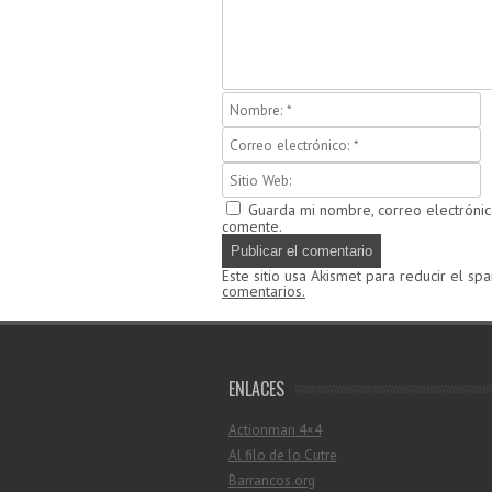
Guarda mi nombre, correo electróni
comente.
Este sitio usa Akismet para reducir el sp
comentarios.
ENLACES
Actionman 4×4
Al filo de lo Cutre
Barrancos.org