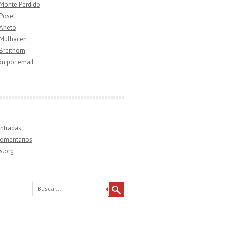
 Monte Perdido
 Poset
 Aneto
 Mulhacen
 Breithorn
ón por email
ntradas
comentarios
s.org