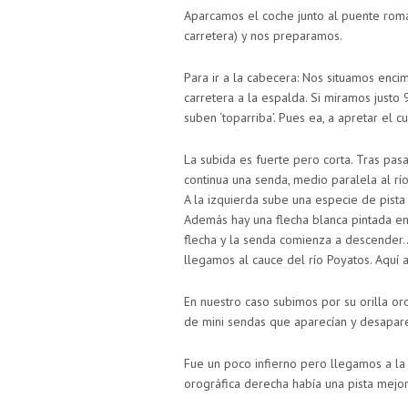
Aparcamos el coche junto al puente roman
carretera) y nos preparamos.
Para ir a la cabecera: Nos situamos enci
carretera a la espalda. Si miramos justo
suben ‘toparriba’. Pues ea, a apretar el cu
La subida es fuerte pero corta. Tras pas
continua una senda, medio paralela al rí
A la izquierda sube una especie de pista 
Además hay una flecha blanca pintada en
flecha y la senda comienza a descender
llegamos al cauce del río Poyatos. Aquí a
En nuestro caso subimos por su orilla or
de mini sendas que aparecían y desapare
Fue un poco infierno pero llegamos a la 
orográfica derecha había una pista mejor