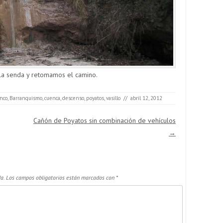
 la senda y retomamos el camino.
nco
,
Barranquismo
,
cuenca
,
descenso
,
poyatos
,
vasillo
//
abril 12, 2012
Cañón de Poyatos sin combinación de vehículos
→
a.
Los campos obligatorios están marcados con
*