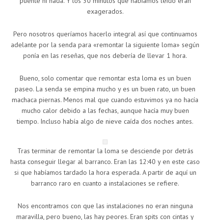
puente ni nada. Y los 30 minutos que habíamos leído eran
exagerados.
Pero nosotros queríamos hacerlo integral así que continuamos
adelante por la senda para «remontar la siguiente loma» según
ponía en las reseñas, que nos debería de llevar 1 hora.
Bueno, solo comentar que remontar esta loma es un buen
paseo. La senda se empina mucho y es un buen rato, un buen
machaca piernas. Menos mal que cuando estuvimos ya no hacía
mucho calor debido a las fechas, aunque hacía muy buen
tiempo. Incluso había algo de nieve caída dos noches antes.
Tras terminar de remontar la loma se desciende por detrás
hasta conseguir llegar al barranco. Eran las 12:40 y en este caso
si que habíamos tardado la hora esperada. A partir de aquí un
barranco raro en cuanto a instalaciones se refiere.
Nos encontramos con que las instalaciones no eran ninguna
maravilla, pero bueno, las hay peores. Eran spits con cintas y