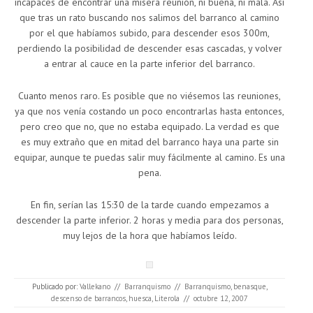
incapaces de encontrar una mísera reunión, ni buena, ni mala. Así
que tras un rato buscando nos salimos del barranco al camino
por el que habíamos subido, para descender esos 300m,
perdiendo la posibilidad de descender esas cascadas, y volver
a entrar al cauce en la parte inferior del barranco.
Cuanto menos raro. Es posible que no viésemos las reuniones,
ya que nos venía costando un poco encontrarlas hasta entonces,
pero creo que no, que no estaba equipado. La verdad es que
es muy extraño que en mitad del barranco haya una parte sin
equipar, aunque te puedas salir muy fácilmente al camino. Es una
pena.
En fin, serían las 15:30 de la tarde cuando empezamos a
descender la parte inferior. 2 horas y media para dos personas,
muy lejos de la hora que habíamos leído.
Publicado por:
Vallekano
//
Barranquismo
//
Barranquismo
,
benasque
,
descenso de barrancos
,
huesca
,
Literola
//
octubre 12, 2007