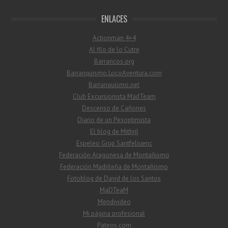
ENLACES
Actionman 4×4
Al filo de lo Cutre
Barrancos.org
Barranquismo.LocoAventura.com
Barranquismo.net
Club Excursionista MadTeam
Descenso de Cañones
Diario de un Pesoptimista
El blog de Mithril
Espeleo Grup Santfeliuenc
Federación Aragonesa de Montañismo
Federación Madrileña de Montañismo
Fotoblog de David de los Santos
MaDTeaM
Mendivideo
Mi página profesional
Pateos.com