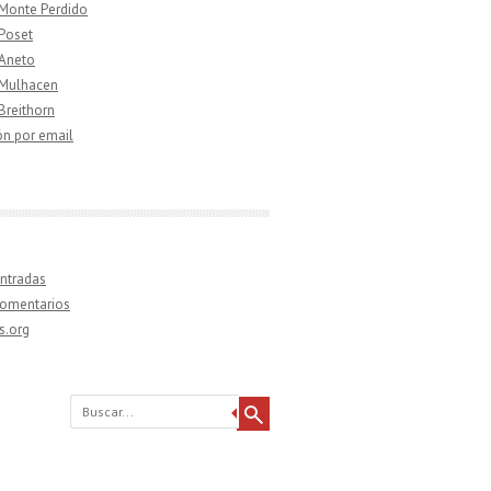
 Monte Perdido
 Poset
 Aneto
 Mulhacen
 Breithorn
ón por email
ntradas
comentarios
s.org