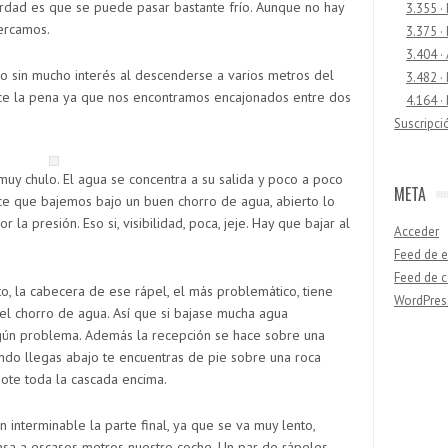
erdad es que se puede pasar bastante frío. Aunque no hay
3.355 ·
cercamos.
3.375 ·
3.404 ·
no sin mucho interés al descenderse a varios metros del
3.482 ·
ece la pena ya que nos encontramos encajonados entre dos
4.164 ·
Suscripci
y muy chulo. El agua se concentra a su salida y poco a poco
META
ce que bajemos bajo un buen chorro de agua, abierto lo
 la presión. Eso si, visibilidad, poca, jeje. Hay que bajar al
Acceder
Feed de e
Feed de 
to, la cabecera de ese rápel, el más problemático, tiene
WordPres
el chorro de agua. Así que si bajase mucha agua
gún problema. Además la recepción se hace sobre una
ando llegas abajo te encuentras de pie sobre una roca
Buscar
dote toda la cascada encima.
 interminable la parte final, ya que se va muy lento,
sa a escasos metros nuestro coche. Un par de rápeles