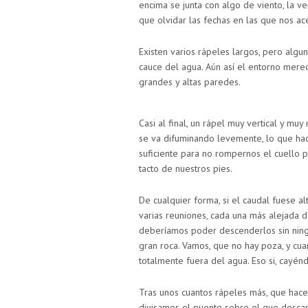
encima se junta con algo de viento, la v
que olvidar las fechas en las que nos a
Existen varios rápeles largos, pero algu
cauce del agua. Aún así el entorno mer
grandes y altas paredes.
Casi al final, un rápel muy vertical y mu
se va difuminando levemente, lo que ha
suficiente para no rompernos el cuello por
tacto de nuestros pies.
De cualquier forma, si el caudal fuese al
varias reuniones, cada una más alejada d
deberíamos poder descenderlos sin nin
gran roca. Vamos, que no hay poza, y cu
totalmente fuera del agua. Eso si, cayén
Tras unos cuantos rápeles más, que hacen
divisamos el puente sobre el que descan