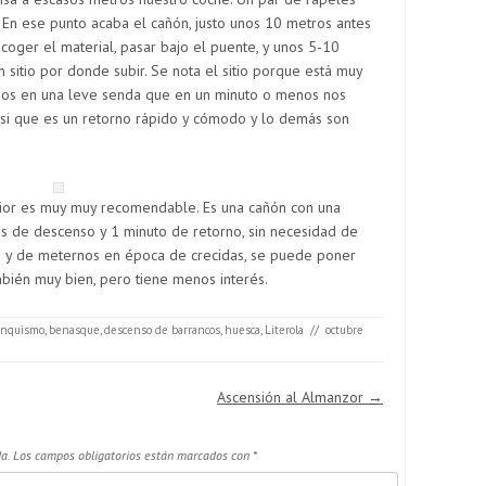
 En ese punto acaba el cañón, justo unos 10 metros antes
coger el material, pasar bajo el puente, y unos 5-10
sitio por donde subir. Se nota el sitio porque está muy
mos en una leve senda que en un minuto o menos nos
o si que es un retorno rápido y cómodo y lo demás son
erior es muy muy recomendable. Es una cañón con una
s de descenso y 1 minuto de retorno, sin necesidad de
 y de meternos en época de crecidas, se puede poner
ambién muy bien, pero tiene menos interés.
anquismo
,
benasque
,
descenso de barrancos
,
huesca
,
Literola
//
octubre
Ascensión al Almanzor
→
a.
Los campos obligatorios están marcados con
*