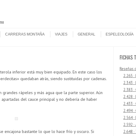
smo
CARRERAS MONTAÑA
VIAJES
GENERAL
ESPELEOLOGÍA
FICHAS 
Reseñas 
Literola inferior está muy bien equipado. En este caso los
2.265 ·
uerdecitas» quedaban atrás, siendo sustituidas por cadenas.
2.343 ·
2.383 ·
 grandes rápeles y más agua que la parte superior. Aún
2.428 ·
s apartadas del cauce principal y no debería de haber
2.433 
2.494 ·
2.564 ·
2.592 ·
se encajona bastante lo que lo hace frío y oscuro. Si
2.648 ·