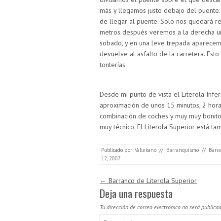
más y llegamos justo debajo del puente.
de llegar al puente. Solo nos quedará re
metros después veremos a la derecha un 
sobado, y en una leve trepada aparece
devuelve al asfalto de la carretera. Est
tonterías.
Desde mi punto de vista el Literola Inf
aproximación de unos 15 minutos, 2 hora
combinación de coches y muy muy bonito
muy técnico. El Literola Superior está t
Publicado por:
Vallekano
//
Barranquismo
//
Barr
12, 2007
Navegación de entradas
←
Barranco de Literola Superior
Deja una respuesta
Tu dirección de correo electrónico no será publicad