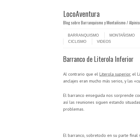
LocoAventura
Blog sobre Barranquismo y Montañismo / Alpini
Saltar al contenido
Menú
BARRANQUISMO
MONTAÑISMO
CICLISMO
VIDEOS
Barranco de Literola Inferior
Al contrario que el
Literola superior
, el 
anclajes eran mucho más serios, y las «c
El barranco enseguida nos sorprende con
así las reuniones siguen estando situada
problemas.
El barranco, sobretodo en su parte final 