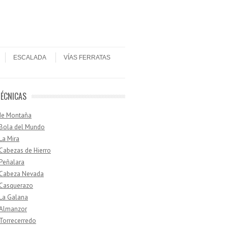
ESCALADA
VÍAS FERRATAS
TÉCNICAS
de Montaña
 Bola del Mundo
 La Mira
 Cabezas de Hierro
 Peñalara
· Cabeza Nevada
 Casquerazo
 La Galana
 Almanzor
 Torrecerredo