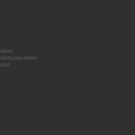
a Oeste)
 Norte e Islas Orkney)
 Este)