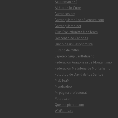
Actionman 4×4
Al filo de lo Cutre
Barrancos.org
Barranquismo.LocoAventura.com
Barranquismo.net
Club Excursionista MadTeam
Descenso de Cañones
Diario de un Pesoptimista
El blog de Mithril
Espeleo Grup Santfeliuenc
Federación Aragonesa de Montañismo
Federación Madrileña de Montañismo
Fotoblog de David de los Santos
MaDTeaM
Mendivideo
Mi página profesional
Pateos.com
Qué me pierdo.com
WikiRutas.es