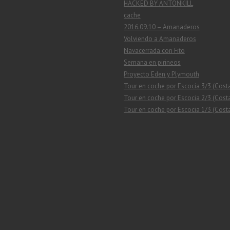
HACKED BY ANTONKILL
cache
2016.09.10 – Amanaderos
Volviendo a Amanaderos
Navacerrada con Fito
Semana en pirineos
Proyecto Eden y Plymouth
Tour en coche por Escocia 3/3 (Cost
Tour en coche por Escocia 2/3 (Costa
Tour en coche por Escocia 1/3 (Costa