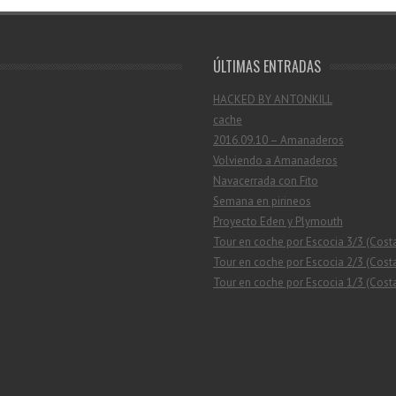
ÚLTIMAS ENTRADAS
HACKED BY ANTONKILL
cache
2016.09.10 – Amanaderos
Volviendo a Amanaderos
Navacerrada con Fito
Semana en pirineos
Proyecto Eden y Plymouth
Tour en coche por Escocia 3/3 (Cost
Tour en coche por Escocia 2/3 (Costa
Tour en coche por Escocia 1/3 (Costa