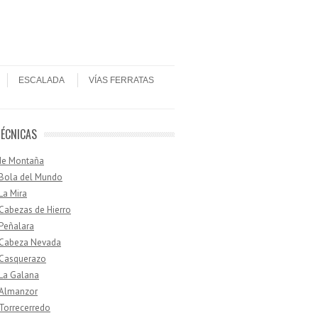
ESCALADA
VÍAS FERRATAS
TÉCNICAS
de Montaña
 Bola del Mundo
 La Mira
 Cabezas de Hierro
 Peñalara
· Cabeza Nevada
 Casquerazo
 La Galana
 Almanzor
 Torrecerredo