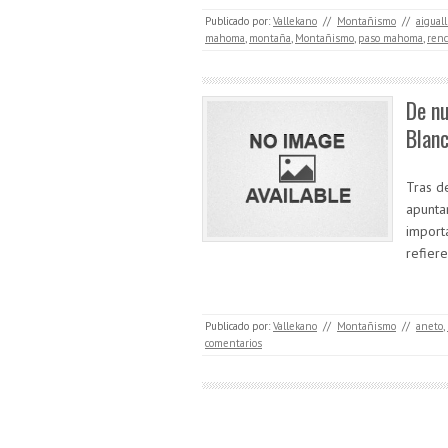
Publicado por:
Vallekano
//
Montañismo
//
aigual
mahoma
,
montaña
,
Montañismo
,
paso mahoma
,
renc
De nu
Blan
Tras d
apunta
import
refier
Publicado por:
Vallekano
//
Montañismo
//
aneto
,
comentarios