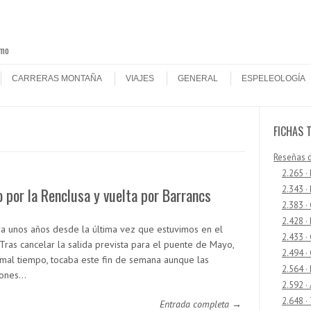
smo
CARRERAS MONTAÑA
VIAJES
GENERAL
ESPELEOLOGÍA
FICHAS 
Reseñas 
2.265 ·
2.343 ·
 por la Renclusa y vuelta por Barrancs
2.383 ·
2.428 ·
ya unos años desde la última vez que estuvimos en el
2.433 
 Tras cancelar la salida prevista para el puente de Mayo,
2.494 ·
 mal tiempo, tocaba este fin de semana aunque las
2.564 ·
iones…
2.592 ·
2.648 ·
Entrada completa →