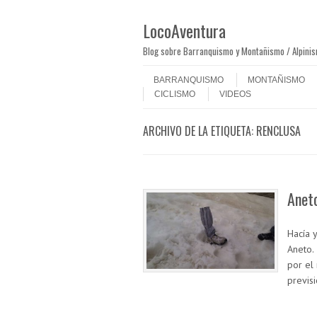
LocoAventura
Blog sobre Barranquismo y Montañismo / Alpini
Saltar al contenido
Menú
BARRANQUISMO
MONTAÑISMO
CICLISMO
VIDEOS
ARCHIVO DE LA ETIQUETA:
RENCLUSA
Aneto
Hacía 
Aneto.
por el
previs