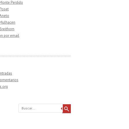
 Monte Perdido
 Poset
 Aneto
 Mulhacen
 Breithorn
ón por email
ntradas
comentarios
s.org