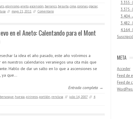
3.355 ·
luts
,
alpinismo
,
aneto
,
ascensión
,
barrancs
,
besurta
,
cima
,
coronas
,
glaciar
,
3.375 ·
lusa
//
mayo 21, 2011
//
Comentario
3.404 ·
3.482 ·
4.164 ·
evo en el Aneto: Calentando para el Mont
Suscripci
c
esechar la idea el año pasado, este año volvimos a
META
r en nuestros calendarios veraniegos una cita más que
ante. Hablo de dar un salto en lo que a ascensiones se
Acceder
e, ya que…
Feed de e
Feed de 
Entrada completa →
WordPres
benasque
,
huesca
,
pirineos
,
portilón
,
renclusa
//
julio 14, 2007
//
4
Buscar