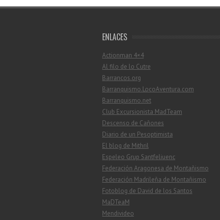
ENLACES
Actionman 4×4
Al filo de lo Cutre
Barrancos.org
Barranquismo.LocoAventura.com
Barranquismo.net
Club Excursionista MadTeam
Descenso de Cañones
Diario de un Pesoptimista
El blog de Mithril
Espeleo Grup Santfeliuenc
Federación Aragonesa de Montañismo
Federación Madrileña de Montañismo
Fotoblog de David de los Santos
MaDTeaM
Mendivideo