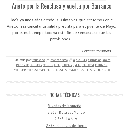
Aneto por la Renclusa y vuelta por Barrancs
Hacía ya unos años desde la última vez que estuvimos en el
Aneto. Tras cancelar la salida prevista para el puente de Mayo,
por el mal tiempo, tocaba este fin de semana aunque las
previsiones…
Entrada completa →
Publicado por:
Vallekano
//
Montañismo
//
aigualluts
,
alpinismo
,
aneto
,
ascensión
,
barrancs
,
besurta
,
cima
,
coronas
,
glaciar
,
mahoma
,
montaña
,
Montañismo
,
paso mahoma
,
renclusa
//
mayo 21, 2011
//
Comentario
FICHAS TÉCNICAS
Reseñas de Montaña
2.265 · Bola del Mundo
2.343 · La Mira
2.383 · Cabezas de Hierro