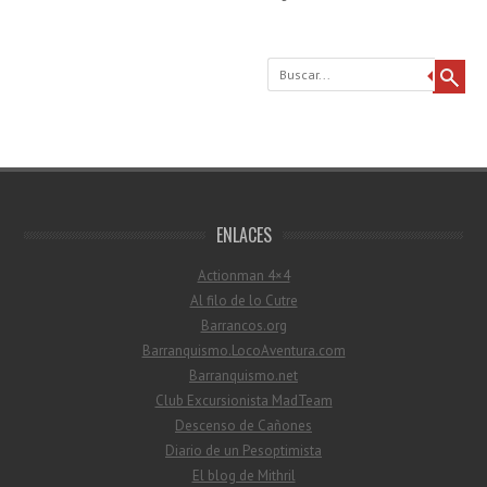
Buscar
ENLACES
Actionman 4×4
Al filo de lo Cutre
Barrancos.org
Barranquismo.LocoAventura.com
Barranquismo.net
Club Excursionista MadTeam
Descenso de Cañones
Diario de un Pesoptimista
El blog de Mithril