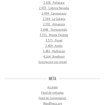
2.428 · Peñalara
2.433 · Cabeza Nevada
2.494 · Casquerazo
2.564 · La Galana
2.592 · Almanzor
2.648 · Torrecerredo
3.355 · Monte Perdido
3.375 · Poset
3.404 · Aneto
3.482 · Mulhacen
4.164 · Breithorn
Suscripción por email
META
Acceder
Feed de entradas
Feed de comentarios
WordPress.org