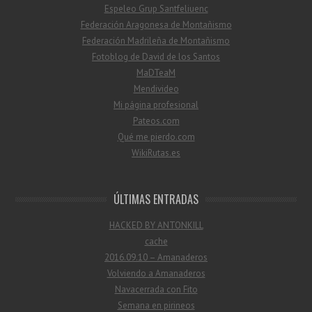
Espeleo Grup Santfeliuenc
Federación Aragonesa de Montañismo
Federación Madrileña de Montañismo
Fotoblog de David de los Santos
MaDTeaM
Mendivideo
Mi página profesional
Pateos.com
Qué me pierdo.com
WikiRutas.es
ÚLTIMAS ENTRADAS
HACKED BY ANTONKILL
cache
2016.09.10 – Amanaderos
Volviendo a Amanaderos
Navacerrada con Fito
Semana en pirineos